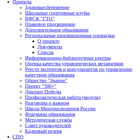
Проекты
Здоровьесбережение
Школьные спортивные клубы
ВФСК "ГТО"
Правовое просвещение
Дополнительное образование
Региональные инновационные площадки
О проекте
Документы
Список
Информационно-библиотечные центры
Оценка качества управленческих механизмов
Реестр экспертов и консультантов по управлению
качеством образования
Общество "Знание"
Проект "500+"
Диктант Победы
Профилактическая работа (модуль)
Разговоры о важном
Школа Минпросвещения России
Флагманы образования
Методическая служба
Совет руководителей
Кадровый резерв
СПО