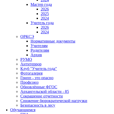
Мастер года
2026
2025
2024
Учитель года
2026
2024
ОРКСЭ
Нормативные документы
Учителям
Родителям
Архив
РУМО
Антитеррор
Клуб "Учитель года"
Фотогалерея
Грипп - это опасно
Профсоюз
Обновлённые ФГОС
Архангельской области - 85
Сокращение отчетности
Снижение бюрократической нагрузки
Безопасность в лесу
Обучающимся