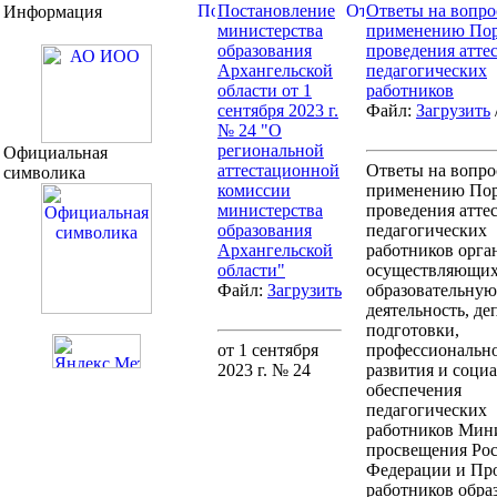
Постановление
Ответы на вопро
Информация
министерства
применению Пор
образования
проведения атте
Архангельской
педагогических
области от 1
работников
сентября 2023 г.
Файл:
Загрузить
№ 24 "О
региональной
Официальная
аттестационной
Ответы на вопро
символика
комиссии
применению Пор
министерства
проведения атте
образования
педагогических
Архангельской
работников орга
области"
осуществляющи
Файл:
Загрузить
образовательную
деятельность, де
подготовки,
от 1 сентября
профессиональн
2023 г. № 24
развития и соци
обеспечения
педагогических
работников Мин
просвещения Ро
Федерации и Пр
работников обра