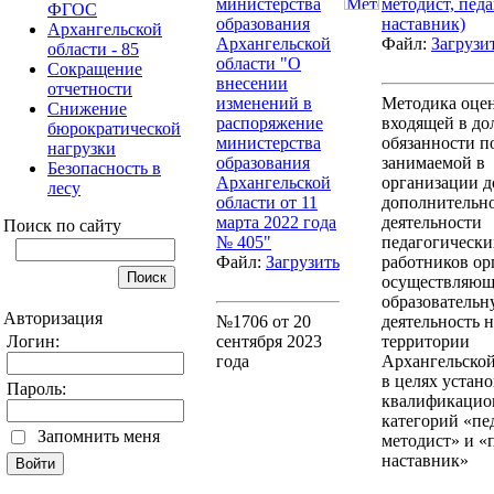
министерства
методист, педа
ФГОС
образования
наставник)
Архангельской
Архангельской
Файл:
Загрузи
области - 85
области "О
Сокращение
внесении
отчетности
изменений в
Методика оце
Снижение
распоряжение
входящей в д
бюрократической
министерства
обязанности п
нагрузки
образования
занимаемой в
Безопасность в
Архангельской
организации 
лесу
области от 11
дополнительн
марта 2022 года
деятельности
Поиск по сайту
№ 405"
педагогически
Файл:
Загрузить
работников ор
осуществляю
образователь
Авторизация
№1706 от 20
деятельность н
Логин:
сентября 2023
территории
года
Архангельской
в целях устан
Пароль:
квалификаци
категорий «пе
Запомнить меня
методист» и «
наставник»