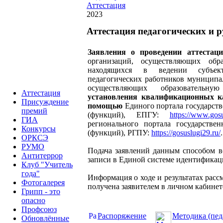
Аттестация
2023
Аттестация педагогических и 
Заявления о проведении аттестац
организаций, осуществляющих обра
находящихся в ведении субъек
педагогических работников муниципа
осуществляющих образовательну
Аттестация
установления квалификационных ка
Присуждение
помощью
Единого портала государст
премий
(функций), ЕПГУ:
https://www.gosu
ГИА
регионального портала государств
Конкурсы
(функций), РГПУ:
https://gosuslugi29.ru/
.
ОРКСЭ
РУМО
Подача заявлений данным способом 
Антитеррор
записи в Единой системе идентифика
Клуб "Учитель
года"
Информация о ходе и результатах расс
Фотогалерея
получена заявителем в личном кабинет
Грипп - это
опасно
Профсоюз
Распоряжение
Методика (пед
Обновлённые