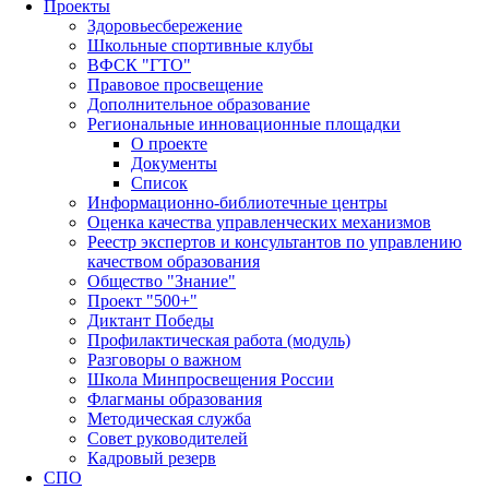
Проекты
Здоровьесбережение
Школьные спортивные клубы
ВФСК "ГТО"
Правовое просвещение
Дополнительное образование
Региональные инновационные площадки
О проекте
Документы
Список
Информационно-библиотечные центры
Оценка качества управленческих механизмов
Реестр экспертов и консультантов по управлению
качеством образования
Общество "Знание"
Проект "500+"
Диктант Победы
Профилактическая работа (модуль)
Разговоры о важном
Школа Минпросвещения России
Флагманы образования
Методическая служба
Совет руководителей
Кадровый резерв
СПО