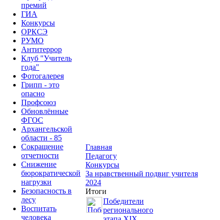
премий
ГИА
Конкурсы
ОРКСЭ
РУМО
Антитеррор
Клуб "Учитель
года"
Фотогалерея
Грипп - это
опасно
Профсоюз
Обновлённые
ФГОС
Архангельской
области - 85
Сокращение
Главная
отчетности
Педагогу
Снижение
Конкурсы
бюрократической
За нравственный подвиг учителя
нагрузки
2024
Безопасность в
Итоги
лесу
Победители
Воспитать
регионального
человека
этапа XIX