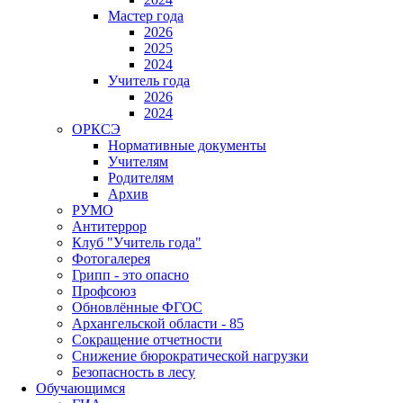
Мастер года
2026
2025
2024
Учитель года
2026
2024
ОРКСЭ
Нормативные документы
Учителям
Родителям
Архив
РУМО
Антитеррор
Клуб "Учитель года"
Фотогалерея
Грипп - это опасно
Профсоюз
Обновлённые ФГОС
Архангельской области - 85
Сокращение отчетности
Снижение бюрократической нагрузки
Безопасность в лесу
Обучающимся