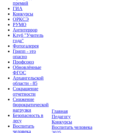
премий
ГИА
Конкурсы
ОРКСЭ
РУМО
Антитеррор
Клуб "Учитель
года"
Фотогалерея
Грипп - это
опасно
Профсоюз
Обновлённые
ФГОС
Архангельской
области - 85
Сокращение
отчетности
Снижение
бюрократической
нагрузки
Главная
Безопасность в
Педагогу
лесу
Конкурсы
Воспитать
Воспитать человека
человека
2025