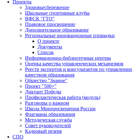
Проекты
Здоровьесбережение
Школьные спортивные клубы
ВФСК "ГТО"
Правовое просвещение
Дополнительное образование
Региональные инновационные площадки
О проекте
Документы
Список
Информационно-библиотечные центры
Оценка качества управленческих механизмов
Реестр экспертов и консультантов по управлению
качеством образования
Общество "Знание"
Проект "500+"
Диктант Победы
Профилактическая работа (модуль)
Разговоры о важном
Школа Минпросвещения России
Флагманы образования
Методическая служба
Совет руководителей
Кадровый резерв
СПО