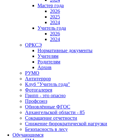
Мастер года
2026
2025
2024
Учитель года
2026
2024
ОРКСЭ
Нормативные документы
Учителям
Родителям
Архив
РУМО
Антитеррор
Клуб "Учитель года"
Фотогалерея
Грипп - это опасно
Профсоюз
Обновлённые ФГОС
Архангельской области - 85
Сокращение отчетности
Снижение бюрократической нагрузки
Безопасность в лесу
Обучающимся