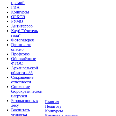
премий
ГИА
Конкурсы
ОРКСЭ
РУМО
Антитеррор
Клуб "Учитель
года"
Фотогалерея
Грипп - это
опасно
Профсоюз
Обновлённые
ФГОС
Архангельской
области - 85
Сокращение
отчетности
Снижение
бюрократической
нагрузки
Безопасность в
Главная
лесу
Педагогу
Воспитать
Конкурсы
человека
Воспитать человека