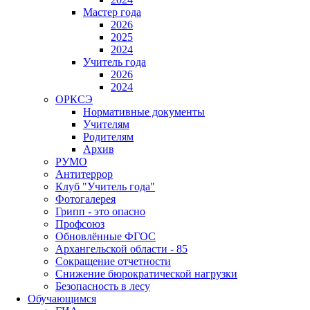
Мастер года
2026
2025
2024
Учитель года
2026
2024
ОРКСЭ
Нормативные документы
Учителям
Родителям
Архив
РУМО
Антитеррор
Клуб "Учитель года"
Фотогалерея
Грипп - это опасно
Профсоюз
Обновлённые ФГОС
Архангельской области - 85
Сокращение отчетности
Снижение бюрократической нагрузки
Безопасность в лесу
Обучающимся