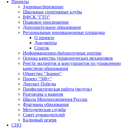
Проекты
Здоровьесбережение
Школьные спортивные клубы
ВФСК "ГТО"
Правовое просвещение
Дополнительное образование
Региональные инновационные площадки
О проекте
Документы
Список
Информационно-библиотечные центры
Оценка качества управленческих механизмов
Реестр экспертов и консультантов по управлению
качеством образования
Общество "Знание"
Проект "500+"
Диктант Победы
Профилактическая работа (модуль)
Разговоры о важном
Школа Минпросвещения России
Флагманы образования
Методическая служба
Совет руководителей
Кадровый резерв
СПО