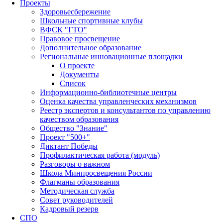
Проекты
Здоровьесбережение
Школьные спортивные клубы
ВФСК "ГТО"
Правовое просвещение
Дополнительное образование
Региональные инновационные площадки
О проекте
Документы
Список
Информационно-библиотечные центры
Оценка качества управленческих механизмов
Реестр экспертов и консультантов по управлению
качеством образования
Общество "Знание"
Проект "500+"
Диктант Победы
Профилактическая работа (модуль)
Разговоры о важном
Школа Минпросвещения России
Флагманы образования
Методическая служба
Совет руководителей
Кадровый резерв
СПО