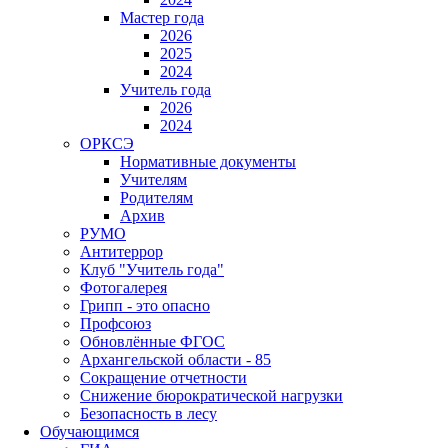
Мастер года
2026
2025
2024
Учитель года
2026
2024
ОРКСЭ
Нормативные документы
Учителям
Родителям
Архив
РУМО
Антитеррор
Клуб "Учитель года"
Фотогалерея
Грипп - это опасно
Профсоюз
Обновлённые ФГОС
Архангельской области - 85
Сокращение отчетности
Снижение бюрократической нагрузки
Безопасность в лесу
Обучающимся