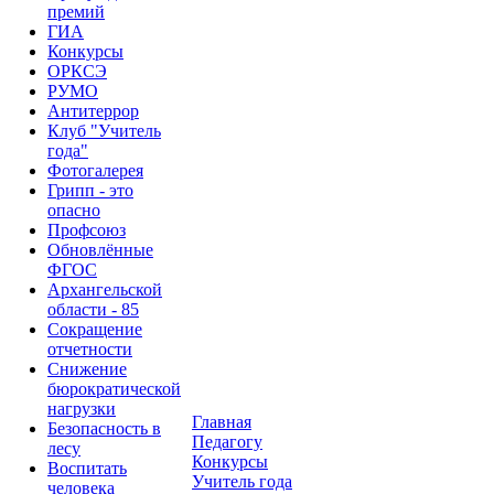
премий
ГИА
Конкурсы
ОРКСЭ
РУМО
Антитеррор
Клуб "Учитель
года"
Фотогалерея
Грипп - это
опасно
Профсоюз
Обновлённые
ФГОС
Архангельской
области - 85
Сокращение
отчетности
Снижение
бюрократической
нагрузки
Главная
Безопасность в
Педагогу
лесу
Конкурсы
Воспитать
Учитель года
человека