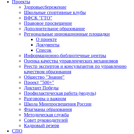
Проекты
Здоровьесбережение
Школьные спортивные клубы
ВФСК "ГТО"
Правовое просвещение
Дополнительное образование
Региональные инновационные площадки
О проекте
Документы
Список
Информационно-библиотечные центры
Оценка качества управленческих механизмов
Реестр экспертов и консультантов по управлению
качеством образования
Общество "Знание"
Проект "500+"
Диктант Победы
Профилактическая работа (модуль)
Разговоры о важном
Школа Минпросвещения России
Флагманы образования
Методическая служба
Совет руководителей
Кадровый резерв
СПО