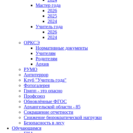
Мастер года
2026
2025
2024
Учитель года
2026
2024
ОРКСЭ
Нормативные документы
Учителям
Родителям
Архив
РУМО
Антитеррор
Клуб "Учитель года"
Фотогалерея
Грипп - это опасно
Профсоюз
Обновлённые ФГОС
Архангельской области - 85
Сокращение отчетности
Снижение бюрократической нагрузки
Безопасность в лесу
Обучающимся