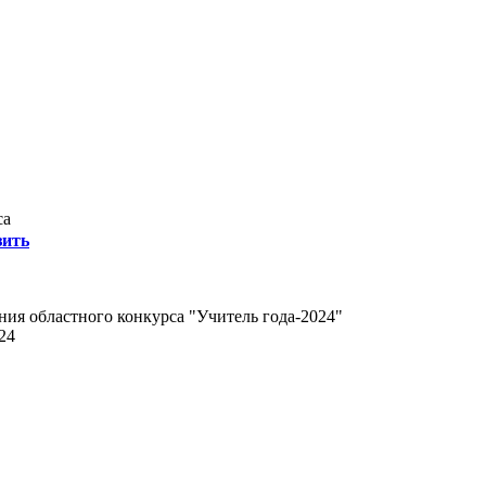
са
зить
ия областного конкурса "Учитель года-2024"
24