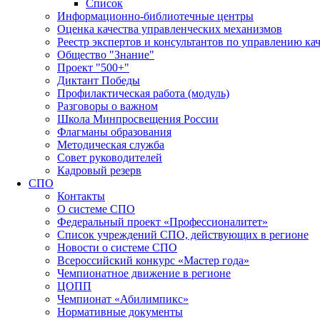
Список
Информационно-библиотечные центры
Оценка качества управленческих механизмов
Реестр экспертов и консультантов по управлению ка
Общество "Знание"
Проект "500+"
Диктант Победы
Профилактическая работа (модуль)
Разговоры о важном
Школа Минпросвещения России
Флагманы образования
Методическая служба
Совет руководителей
Кадровый резерв
СПО
Контакты
О системе СПО
Федеральный проект «Профессионалитет»
Список учреждений СПО, действующих в регионе
Новости о системе СПО
Всероссийский конкурс «Мастер года»
Чемпионатное движение в регионе
ЦОПП
Чемпионат «Абилимпикс»
Нормативные документы