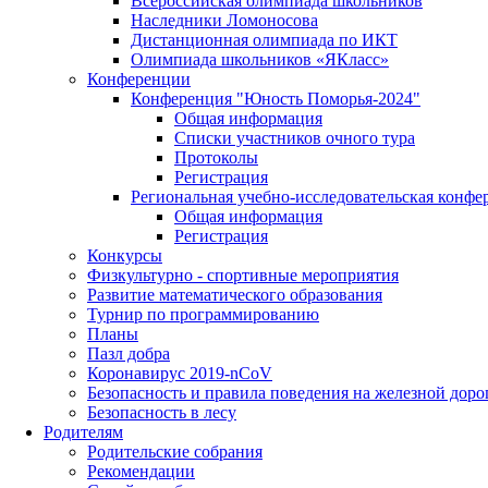
Всероссийская олимпиада школьников
Наследники Ломоносова
Дистанционная олимпиада по ИКТ
Олимпиада школьников «ЯКласс»
Конференции
Конференция "Юность Поморья-2024"
Общая информация
Списки участников очного тура
Протоколы
Регистрация
Региональная учебно-исследовательская конфе
Общая информация
Регистрация
Конкурсы
Физкультурно - спортивные мероприятия
Развитие математического образования
Турнир по программированию
Планы
Пазл добра
Коронавирус 2019-nCoV
Безопасность и правила поведения на железной доро
Безопасность в лесу
Родителям
Родительские собрания
Рекомендации