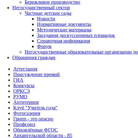
Бережливое производство
Негосударственный сектор
Частные детские сады
Новости
Нормативные документы
Методические материалы
Заседания дискуссионных площадок
Справочная информация
Форум
Негосударственные образовательные организации д
Обращения граждан
Аттестация
Присуждение премий
ГИА
Конкурсы
ОРКСЭ
РУМО
Антитеррор
Клуб "Учитель года"
Фотогалерея
Грипп - это опасно
Профсоюз
Обновлённые ФГОС
Архангельской области - 85