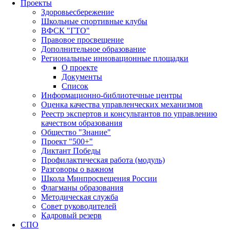
Проекты
Здоровьесбережение
Школьные спортивные клубы
ВФСК "ГТО"
Правовое просвещение
Дополнительное образование
Региональные инновационные площадки
О проекте
Документы
Список
Информационно-библиотечные центры
Оценка качества управленческих механизмов
Реестр экспертов и консультантов по управлению
качеством образования
Общество "Знание"
Проект "500+"
Диктант Победы
Профилактическая работа (модуль)
Разговоры о важном
Школа Минпросвещения России
Флагманы образования
Методическая служба
Совет руководителей
Кадровый резерв
СПО