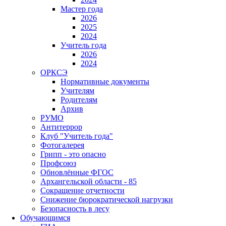
Мастер года
2026
2025
2024
Учитель года
2026
2024
ОРКСЭ
Нормативные документы
Учителям
Родителям
Архив
РУМО
Антитеррор
Клуб "Учитель года"
Фотогалерея
Грипп - это опасно
Профсоюз
Обновлённые ФГОС
Архангельской области - 85
Сокращение отчетности
Снижение бюрократической нагрузки
Безопасность в лесу
Обучающимся