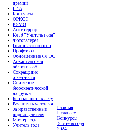
премий
ГИА
Конкурсы
ОРКСЭ
РУМО
Антитеррор
Клуб "Учитель года"
Фотогалерея
Грипп - это опасно
Профсоюз
Обновлённые ФГОС
Архангельской
области - 85
Сокращение
отчетности
Снижение
бюрократической
нагрузки
Безопасность в лесу
Воспитать человека
Главная
За нравственный
Педагогу
подвиг учителя
Конкурсы
Мастер года
Учитель года
Учитель года
2024