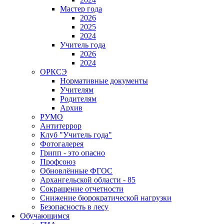
Мастер года
2026
2025
2024
Учитель года
2026
2024
ОРКСЭ
Нормативные документы
Учителям
Родителям
Архив
РУМО
Антитеррор
Клуб "Учитель года"
Фотогалерея
Грипп - это опасно
Профсоюз
Обновлённые ФГОС
Архангельской области - 85
Сокращение отчетности
Снижение бюрократической нагрузки
Безопасность в лесу
Обучающимся