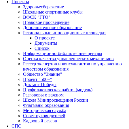
Проекты
Здоровьесбережение
Школьные спортивные клубы
ВФСК "ГТО"
Правовое просвещение
Дополнительное образование
Региональные инновационные площадки
О проекте
Документы
Список
Информационно-библиотечные центры
Оценка качества управленческих механизмов
Реестр экспертов и консультантов по управлению
качеством образования
Общество "Знание"
Проект "500+"
Диктант Победы
Профилактическая работа (модуль)
Разговоры о важном
Школа Минпросвещения России
Флагманы образования
Методическая служба
Совет руководителей
Кадровый резерв
СПО