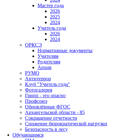
Мастер года
2026
2025
2024
Учитель года
2026
2024
ОРКСЭ
Нормативные документы
Учителям
Родителям
Архив
РУМО
Антитеррор
Клуб "Учитель года"
Фотогалерея
Грипп - это опасно
Профсоюз
Обновлённые ФГОС
Архангельской области - 85
Сокращение отчетности
Снижение бюрократической нагрузки
Безопасность в лесу
Обучающимся