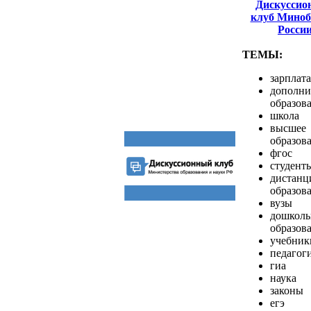
Дискуссио
клуб Миноб
Росси
ТЕМЫ:
зарплата
дополни
образов
школа
высшее
образов
фгос
студент
дистанц
образов
вузы
дошколь
образов
учебник
педагог
гиа
наука
законы
егэ