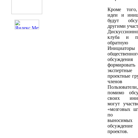
Кроме того
идеи и иниц
будут обсуж
другими учас
Дискуссионно
клуба и по
обратную 
Инициаторы
общественног
обсуждения
формировать
эксперт
проектные гр
членов к
Пользователи,
помимо обсу
своих иниц
могут участв
«мозговых ш
по по
выносим
обсуждение
проектов.