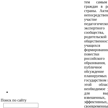
тем самым
граждан в р
страны. Акт
непосредстве
участие
педагогическо
экспертного
сообщества,
родительской
общественнос
учащих
формировани
повестк
российского
образования,
публичное
обсуждение
планируемых
государством 
этой обла
необходимое 
для выра
взвешенных,
Поиск по сайту
эффективных,
своевременны