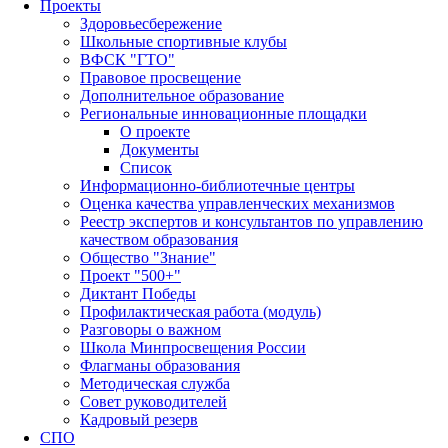
Проекты
Здоровьесбережение
Школьные спортивные клубы
ВФСК "ГТО"
Правовое просвещение
Дополнительное образование
Региональные инновационные площадки
О проекте
Документы
Список
Информационно-библиотечные центры
Оценка качества управленческих механизмов
Реестр экспертов и консультантов по управлению
качеством образования
Общество "Знание"
Проект "500+"
Диктант Победы
Профилактическая работа (модуль)
Разговоры о важном
Школа Минпросвещения России
Флагманы образования
Методическая служба
Совет руководителей
Кадровый резерв
СПО