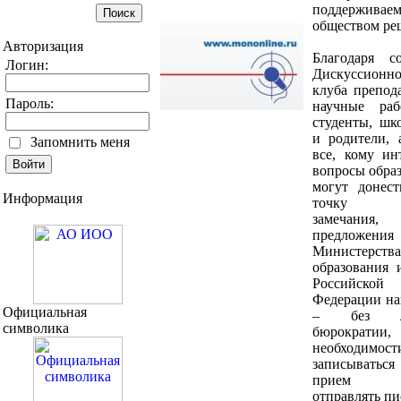
поддерживае
обществом ре
Авторизация
Благодаря с
Логин:
Дискуссионно
клуба препода
Пароль:
научные раб
студенты, шк
и родители, 
Запомнить меня
все, кому ин
вопросы образ
могут донес
Информация
точку зр
замечания,
предложен
Министерства
образования 
Российской
Федерации н
Официальная
– без л
символика
бюрократии,
необходимост
записыват
прием
отправлять п