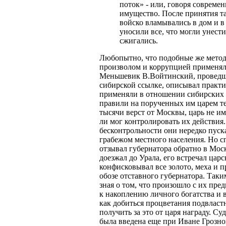
поток» - или, говоря совреме
имущество. После принятия та
войско вламывались в дом и в
уносили все, что могли унести
сжигались.
Любопытно, что подобные же мето
произволом и коррупцией применя
Меньшевик В.Войтинский, проведши
сибирской ссылке, описывал практи
применяли в отношении сибирских 
правили на порученных им царем т
тысячи верст от Москвы, царь не им
ли мог контролировать их действия.
бесконтрольности они нередко пуск
грабежом местного населения. Но с
отзывал губернатора обратно в Моск
доезжал до Урала, его встречал цар
конфисковывал все золото, меха и 
обозе отставного губернатора. Так
зная о том, что произошло с их пр
к накоплению личного богатства и в
как добиться процветания подвлас
получить за это от царя награду. Су
была введена еще при Иване Грозно