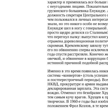
характер и применялась все больше 
с неугодными лицами. Показательн
грузинского большевика Енукидзе.
должность секретаря Центрального
чем пользовался в личных интересах
знали, но это никого особо не возм
Енукидзе шел в ногу с генеральной 
просто щедро делился со Сталиным?)
что перегнул палку: выпустил книг
отражена дореволюционная политиче
скромная. Кремлевскому завхозу ту
его по обвинению сперва исключили 
года спустя расстреляли. Конечно 
овечкой, и обвинение в коррупции 
истинной причиной подобной распр
Именно в это время появилась нико
система «конвертов» (столь успешн
и постперестроечный периоды). Вс
НКВД, прокуратуре и армии выдавал
декларированная зарплата. Эта сист
вождю. Отменил это безобразие Хру
тем самым кучу врагов. Хрущев к 
творчески. В 1960-е годы был изоб
положением Фрол Козлов, в те време