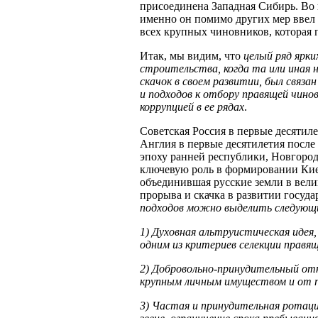
присоединена Западная Сибирь. Во в
именно он помимо других мер ввел 
всех крупных чиновников, которая 
Итак, мы видим, что
целый ряд ярки
строительства, когда та или иная 
скачок в своем развитии, был связа
и подходов к отбору правящей чинов
коррупцией в ее рядах
.
Советская Россия в первые десятиле
Англия в первые десятилетия после
эпоху ранней республики, Новгород
ключевую роль в формировании Кие
объединившая русские земли в вел
прорыва и скачка в развитии госуда
подходов можно выделить следующ
1) Духовная альтруистическая иде
одним из критериев селекции правящ
2) Добровольно-принудительный отк
крупным личным имуществом и от п
3) Частая и принудительная ротаци