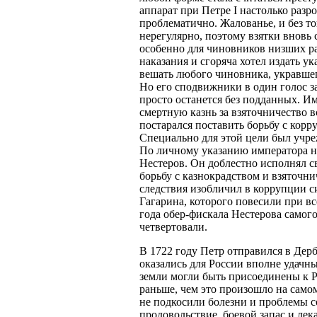
аппарат при Петре I настолько разро
проблематично. Жалованье, и без т
нерегулярно, поэтому взятки вновь
особенно для чиновников низших р
наказания и сгоряча хотел издать ук
вешать любого чиновника, укравшего
Но его сподвижники в один голос за
просто останется без подданных. И
смертную казнь за взяточничество в
постарался поставить борьбу с корр
Специально для этой цели был учре
По личному указанию императора н
Нестеров. Он доблестно исполнял с
борьбу с казнокрадством и взяточни
следствия изобличил в коррупции с
Гагарина, которого повесили при вс
года обер-фискала Нестерова самого
четвертовали.
В 1722 году Петр отправился в Дер
оказались для России вполне удачны
земли могли быть присоединены к 
раньше, чем это произошло на само
не подкосили болезни и проблемы с
продовольствие, боевой запас и лек