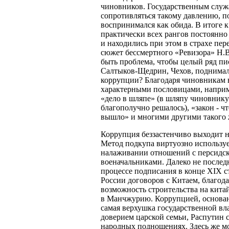
чиновников. Государственным служ
сопротивляться такому давлению, по
воспринимался как обида. В итоге 
практически всех рангов постоянн
и находились при этом в страхе пер
сюжет бессмертного «Ревизора» Н.В
быть проблема, чтобы целый ряд пис
Салтыков-Щедрин, Чехов, поднимал
коррупции? Благодаря чиновникам 
характерными пословицами, наприм
«дело в шляпе» (в шляпу чиновнику 
благополучно решалось), «закон - ч
вышло» и многими другими такого 
Коррупция беззастенчиво выходит 
Метод подкупа виртуозно использу
налаживании отношений с персидс
военачальниками. Далеко не после
процессе подписания в конце XIX с
России договоров с Китаем, благод
возможность строительства на кита
в Манчжурию. Коррупцией, основан
самая верхушка государственной вл
доверием царской семьи, Распутин 
народных подношениях. Здесь же м