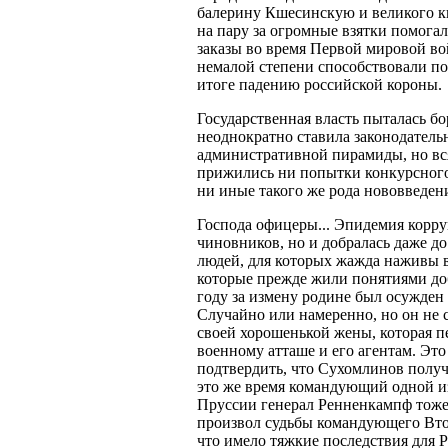
балерину Кшесинскую и великого к
на пару за огромные взятки помога
заказы во время Первой мировой во
немалой степени способствовали по
итоге падению российской короны.
Государственная власть пыталась бо
неоднократно ставила законодатель
административной пирамиды, но вся
прижились ни попытки конкурсного
ни иные такого же рода нововведен
Господа офицеры... Эпидемия корру
чиновников, но и добралась даже д
людей, для которых жажда наживы 
которые прежде жили понятиями доб
году за измену родине был осужде
Случайно или намеренно, но он не с
своей хорошенькой жены, которая п
военному атташе и его агентам. Это
подтвердить, что Сухомлинов получ
это же время командующий одной и
Пруссии генерал Ренненкампф тоже 
произвол судьбы командующего Вто
что имело тяжкие последствия для Ро