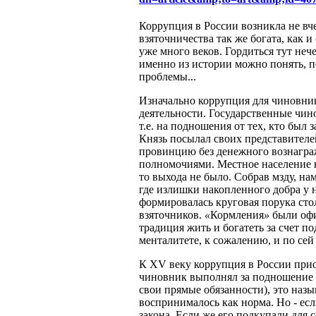
Коррупция в России возникла не вче
взяточничества так же богата, как и
уже много веков. Гордиться тут нече
именно из истории можно понять, 
проблемы...
Изначально коррупция для чиновни
деятельности. Государственные чин
т.е. на подношения от тех, кто был 
Князь посылал своих представителей
провинцию без денежного вознагра
полномочиями. Местное население н
то выхода не было. Собрав мзду, на
где излишки накопленного добра у 
формировалась круговая порука ст
взяточников.
«
Кормления
»
были офи
традиция жить и богатеть за счет 
менталитете, к сожалению, и по сей
К XV веку коррупция в России прио
чиновник выполнял за подношение 
свои прямые обязанности), это наз
воспринималось как норма. Но - ес
закона. Если же его подкупали для 