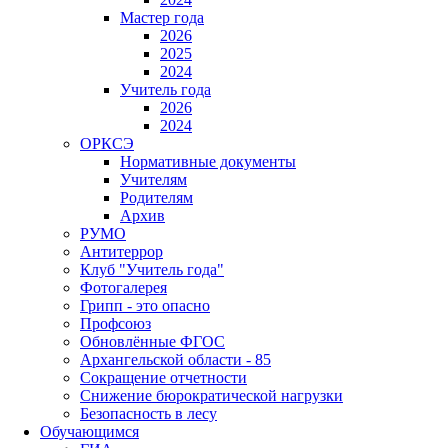
Мастер года
2026
2025
2024
Учитель года
2026
2024
ОРКСЭ
Нормативные документы
Учителям
Родителям
Архив
РУМО
Антитеррор
Клуб "Учитель года"
Фотогалерея
Грипп - это опасно
Профсоюз
Обновлённые ФГОС
Архангельской области - 85
Сокращение отчетности
Снижение бюрократической нагрузки
Безопасность в лесу
Обучающимся