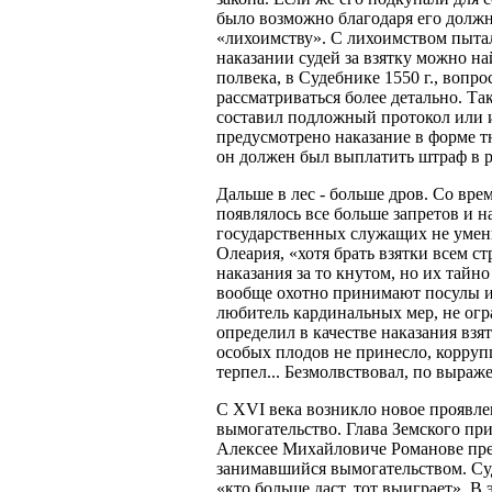
было возможно благодаря его должн
«лихоимству». С лихоимством пытал
наказании судей за взятку можно на
полвека, в Судебнике 1550 г., вопро
рассматриваться более детально. Так
составил подложный протокол или и
предусмотрено наказание в форме т
он должен был выплатить штраф в р
Дальше в лес - больше дров. Со врем
появлялось все больше запретов и н
государственных служащих не умень
Олеария, «хотя брать взятки всем с
наказания за то кнутом, но их тайн
вообще охотно принимают посулы ил
любитель кардинальных мер, не огр
определил в качестве наказания взя
особых плодов не принесло, корруп
терпел... Безмолвствовал, по выра
С XVI века возникло новое проявле
вымогательство. Глава Земского пр
Алексее Михайловиче Романове пре
занимавшийся вымогательством. Су
«кто больше даст, тот выиграет». В