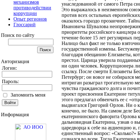
механизмов
унаследованной от самого Петра си
противодействии
Это выражалось в неизменном союз
коррупции
против всех остальных европейских 
Опыт регионов
оказалось гораздо прозаичнее. Тай
Глоссарий
Ивановича Шувалова неопровержимо
приоритеты российского канцлера о
Поиск по сайту
течение более 15 лет регулярных п
Налицо был факт не только взяточн
государственной измены. Бестужеву
благодаря обещанию Елизаветы, кот
престол. Царица уверила подданных,
Авторизация
ни один человек. Коррупционера ли
Логин:
ссылку. После смерти Елизаветы Бе
Петербург; он вовсе не собирался 
Пароль:
интриган разыграл трогательную ме
чувства гражданского долга и почи
проект присвоения Екатерине титул
Запомнить меня
этого предлагал обвенчать ее с «отц
выдвигался Григорий Орлов. Ни о к
конечно, не было. На самом деле Б
Информация
екатерининского фаворита Орлова 
дальновидная Екатерина, узнав о в
царедворца к себе на аудиенцию и, п
единственный вопрос: «Сколько?» Б
сознался во всем. Тогда Екатерина 