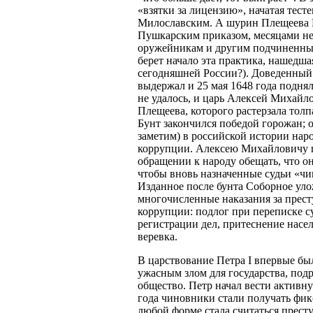
«взятки за лицензию», начатая тест
Милославским. А шурин Плещеева 
Пушкарским приказом, месяцами не
оружейникам и другим подчиненным
берет начало эта практика, нашедша
сегодняшней России?). Доведенный 
выдержал и 25 мая 1648 года поднял
не удалось, и царь Алексей Михайл
Плещеева, которого растерзала толпа
Бунт закончился победой горожан; 
заметим) в российской истории на
коррупции. Алексею Михайловичу 
обращении к народу обещать, что он,
чтобы вновь назначенные судьи «чи
Изданное после бунта Соборное уло
многочисленные наказания за прес
коррупции: подлог при переписке с
регистрации дел, притеснение насел
веревка.
В царствование Петра I впервые был
ужасным злом для государства, под
общество. Петр начал вести активн
года чиновники стали получать фикс
любой форме стала считаться прест