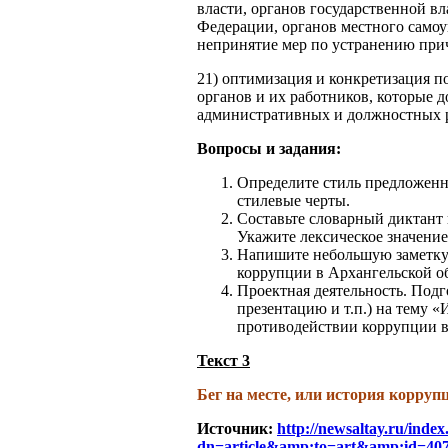
власти, органов государственной в
Федерации, органов местного самоу
непринятие мер по устранению при
21) оптимизация и конкретизация 
органов и их работников, которые 
административных и должностных р
Вопросы и задания:
Определите стиль предложенн
стилевые черты.
Составьте словарный диктант 
Укажите лексическое значени
Напишите небольшую заметку 
коррупции в Архангельской о
Проектная деятельность. Подго
презентацию и т.п.) на тему 
противодействии коррупции в
Текст 3
Бег на месте, или история корруп
Источник:
http://newsaltay.ru/inde
dn=article&amp;to=art&amp;id=40