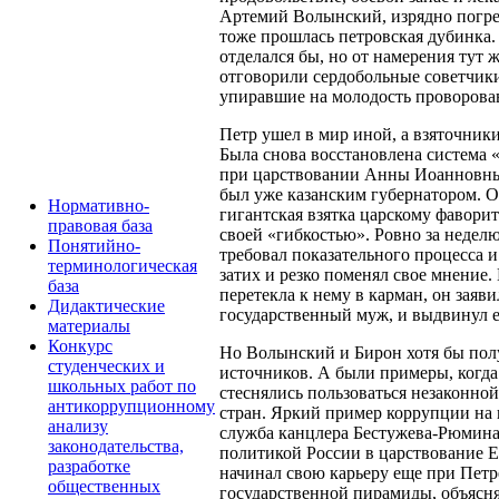
Артемий Волынский, изрядно погре
тоже прошлась петровская дубинка
отделался бы, но от намерения тут 
отговорили сердобольные советчик
упиравшие на молодость проворова
Петр ушел в мир иной, а взяточник
Была снова восстановлена система 
при царствовании Анны Иоанновны 
был уже казанским губернатором. От
Нормативно-
гигантская взятка царскому фавори
правовая база
своей «гибкостью». Ровно за неделю
Понятийно-
требовал показательного процесса и
терминологическая
затих и резко поменял свое мнение.
база
перетекла к нему в карман, он заяв
Дидактические
государственный муж, и выдвинул е
материалы
Конкурс
Но Волынский и Бирон хотя бы пол
студенческих и
источников. А были примеры, когда
школьных работ по
стеснялись пользоваться незаконно
антикоррупционному
стран. Яркий пример коррупции на
анализу
служба канцлера Бестужева-Рюмина
законодательства,
политикой России в царствование 
разработке
начинал свою карьеру еще при Петр
общественных
государственной пирамиды, объясн