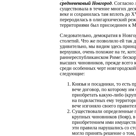
средневековый Новгород
. Согласно
существовала в течение многих дес
веке и сохранилась там вплоть до X
переродилась в олигархический режи
территориями был присоединен к М
Следовательно, демократия в Новго
столетий. Что же позволило ей так 
удивительно, мы видим здесь при
верхушки, очень похожие на те, кот
раннереспубликанском Риме: бескор
высших чиновников, прежде всего к
среди особенных черт новгородско
следующие:
Князья и посадники, то есть п
вече договор, по которому им
приобретать какую-либо (круп
на подвластных ему территори
вече изгоняло своего правител
Существовали определенные п
крупных чиновников (бояр), в
приобретением ими имущества,
эти правила нарушались со сто
могло принять решение о том,