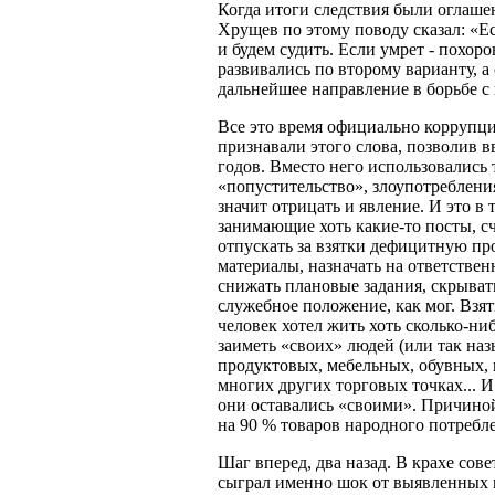
Когда итоги следствия были оглаше
Хрущев по этому поводу сказал: «Е
и будем судить. Если умрет - похо
развивались по второму варианту, 
дальнейшее направление в борьбе с
Все это время официально коррупции
признавали этого слова, позволив вв
годов. Вместо него использовались
«попустительство», злоупотребления
значит отрицать и явление. И это в 
занимающие хоть какие-то посты, 
отпускать за взятки дефицитную пр
материалы, назначать на ответстве
снижать плановые задания, скрыва
служебное положение, как мог. Взят
человек хотел жить хоть сколько-ни
заиметь «своих» людей (или так наз
продуктовых, мебельных, обувных, в
многих других торговых точках... И
они оставались «своими». Причиной
на 90 % товаров народного потребл
Шаг вперед, два назад. В крахе сов
сыграл именно шок от выявленных в