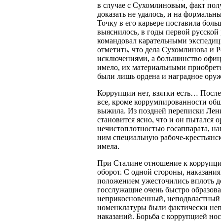
в случае с Сухомлиновым, факт по
доказать не удалось, и на формальн
Точку в его карьере поставила боль
выяснилось, в годы первой русской
командовал карательными экспедиц
отметить, что дела Сухомлинова и 
исключениями, а большинство офиц
имело, их материальными приобрет
были лишь ордена и наградное оруж
Коррупции нет, взятки есть… После
все, кроме коррумпированности общ
выжила. Из поздней переписки Лени
становится ясно, что и он пытался о
нечистоплотностью госаппарата, на
ним специальную рабоче-крестьянск
имела.
При Сталине отношение к коррупц
оборот. С одной стороны, наказани
положением ужесточились вплоть до
госслужащие очень быстро образова
неприкосновенный, неподвластный
номенклатуры были фактически неп
наказаний. Борьба с коррупцией нос