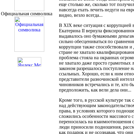
еще столько же, сколько тот получил
навсегда ехать лечить недуги на ев
Официальная символика
видно, везло всегда...
В XIX веке ситуация с коррупцией в
Екатерина II вернула фиксированно
выдавалось оно бумажными деньгами
сильно обесцениваться по сравнен
коррупции также способствовали и 
стране не хватало квалифицирован
проблема стояла на окраинах огром
не хватало даже просто грамотных л
законом разрешалось поступление на
ссыльных. Хорошо, если к ним отн
представители разночинской интелл
чиновников встречались и те, кто б
предположить, как вели дела они...
Кроме того, в русской культуре так
над действующим законодательством
права, в условиях которого поднош
сложились особенности массового с
переносилась на взаимоотношения с
люди приносили подношения, рассма
как подарок и не осознавая, что он