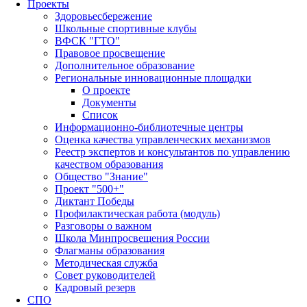
Проекты
Здоровьесбережение
Школьные спортивные клубы
ВФСК "ГТО"
Правовое просвещение
Дополнительное образование
Региональные инновационные площадки
О проекте
Документы
Список
Информационно-библиотечные центры
Оценка качества управленческих механизмов
Реестр экспертов и консультантов по управлению
качеством образования
Общество "Знание"
Проект "500+"
Диктант Победы
Профилактическая работа (модуль)
Разговоры о важном
Школа Минпросвещения России
Флагманы образования
Методическая служба
Совет руководителей
Кадровый резерв
СПО