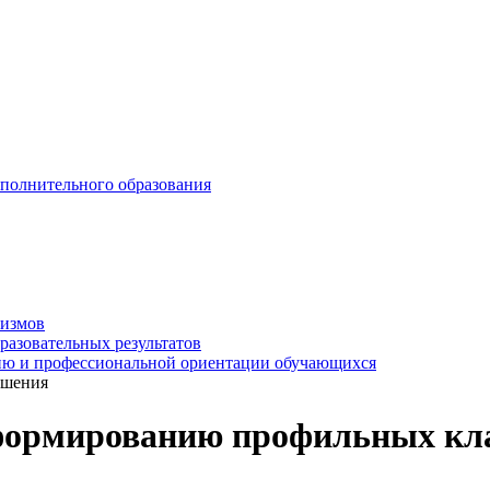
ополнительного образования
низмов
разовательных результатов
нию и профессиональной ориентации обучающихся
ешения
формированию профильных кла