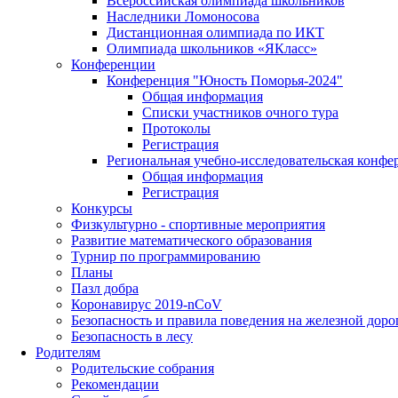
Всероссийская олимпиада школьников
Наследники Ломоносова
Дистанционная олимпиада по ИКТ
Олимпиада школьников «ЯКласс»
Конференции
Конференция "Юность Поморья-2024"
Общая информация
Списки участников очного тура
Протоколы
Регистрация
Региональная учебно-исследовательская конфе
Общая информация
Регистрация
Конкурсы
Физкультурно - спортивные мероприятия
Развитие математического образования
Турнир по программированию
Планы
Пазл добра
Коронавирус 2019-nCoV
Безопасность и правила поведения на железной доро
Безопасность в лесу
Родителям
Родительские собрания
Рекомендации