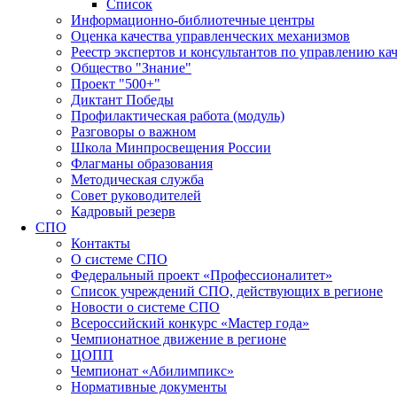
Список
Информационно-библиотечные центры
Оценка качества управленческих механизмов
Реестр экспертов и консультантов по управлению ка
Общество "Знание"
Проект "500+"
Диктант Победы
Профилактическая работа (модуль)
Разговоры о важном
Школа Минпросвещения России
Флагманы образования
Методическая служба
Совет руководителей
Кадровый резерв
СПО
Контакты
О системе СПО
Федеральный проект «Профессионалитет»
Список учреждений СПО, действующих в регионе
Новости о системе СПО
Всероссийский конкурс «Мастер года»
Чемпионатное движение в регионе
ЦОПП
Чемпионат «Абилимпикс»
Нормативные документы