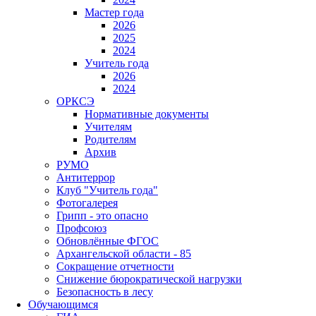
Мастер года
2026
2025
2024
Учитель года
2026
2024
ОРКСЭ
Нормативные документы
Учителям
Родителям
Архив
РУМО
Антитеррор
Клуб "Учитель года"
Фотогалерея
Грипп - это опасно
Профсоюз
Обновлённые ФГОС
Архангельской области - 85
Сокращение отчетности
Снижение бюрократической нагрузки
Безопасность в лесу
Обучающимся