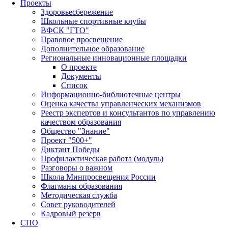
Проекты
Здоровьесбережение
Школьные спортивные клубы
ВФСК "ГТО"
Правовое просвещение
Дополнительное образование
Региональные инновационные площадки
О проекте
Документы
Список
Информационно-библиотечные центры
Оценка качества управленческих механизмов
Реестр экспертов и консультантов по управлению
качеством образования
Общество "Знание"
Проект "500+"
Диктант Победы
Профилактическая работа (модуль)
Разговоры о важном
Школа Минпросвещения России
Флагманы образования
Методическая служба
Совет руководителей
Кадровый резерв
СПО