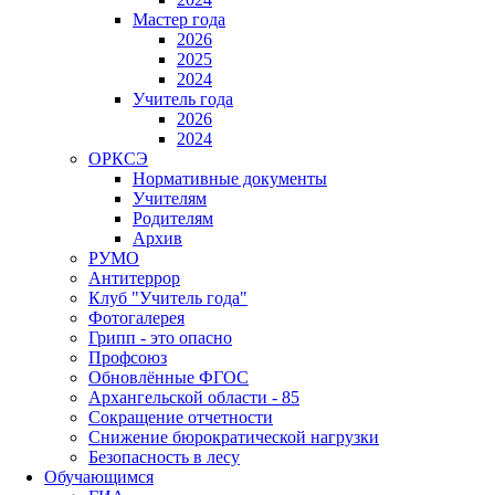
Мастер года
2026
2025
2024
Учитель года
2026
2024
ОРКСЭ
Нормативные документы
Учителям
Родителям
Архив
РУМО
Антитеррор
Клуб "Учитель года"
Фотогалерея
Грипп - это опасно
Профсоюз
Обновлённые ФГОС
Архангельской области - 85
Сокращение отчетности
Снижение бюрократической нагрузки
Безопасность в лесу
Обучающимся