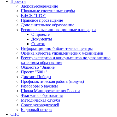
Проекты
Здоровьесбережение
Школьные спортивные клубы
ВФСК "ГТО"
Правовое просвещение
Дополнительное образование
Региональные инновационные площадки
О проекте
Документы
Список
Информационно-библиотечные центры
Оценка качества управленческих механизмов
Реестр экспертов и консультантов по управлению
качеством образования
Общество "Знание"
Проект "500+"
Диктант Победы
Профилактическая работа (модуль)
Разговоры о важном
Школа Минпросвещения России
Флагманы образования
Методическая служба
Совет руководителей
Кадровый резерв
СПО