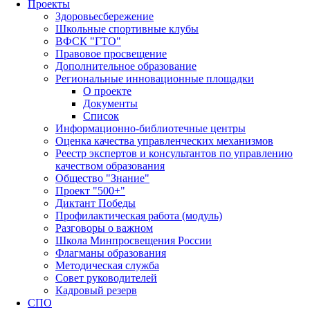
Проекты
Здоровьесбережение
Школьные спортивные клубы
ВФСК "ГТО"
Правовое просвещение
Дополнительное образование
Региональные инновационные площадки
О проекте
Документы
Список
Информационно-библиотечные центры
Оценка качества управленческих механизмов
Реестр экспертов и консультантов по управлению
качеством образования
Общество "Знание"
Проект "500+"
Диктант Победы
Профилактическая работа (модуль)
Разговоры о важном
Школа Минпросвещения России
Флагманы образования
Методическая служба
Совет руководителей
Кадровый резерв
СПО