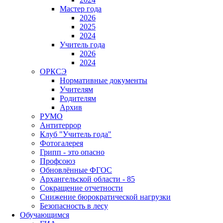
Мастер года
2026
2025
2024
Учитель года
2026
2024
ОРКСЭ
Нормативные документы
Учителям
Родителям
Архив
РУМО
Антитеррор
Клуб "Учитель года"
Фотогалерея
Грипп - это опасно
Профсоюз
Обновлённые ФГОС
Архангельской области - 85
Сокращение отчетности
Снижение бюрократической нагрузки
Безопасность в лесу
Обучающимся