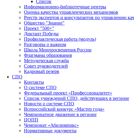
Список
Информационно-библиотечные центры
Оценка качества управленческих механизмов
Реестр экспертов и консультантов по управлению ка
Общество "Знание"
Проект "500+"
Диктант Победы
Профилактическая работа (модуль)
Разговоры о важном
Школа Минпросвещения России
Флагманы образования
Методическая служба
Совет руководителей
Кадровый резерв
СПО
Контакты
О системе СПО
Федеральный проект «Профессионалитет»
Список учреждений СПО, действующих в регионе
Новости о системе СПО
Всероссийский конкурс «Мастер года»
Чемпионатное движение в регионе
ЦОПП
Чемпионат «Абилимпикс»
Нормативные документы