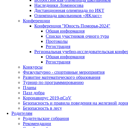
Всероссийская олимпиада школьников
Наследники Ломоносова
Дистанционная олимпиада по ИКТ
Олимпиада школьников «ЯКласс»
Конференции
Конференция "Юность Поморья-2024"
Общая информация
Списки участников очного тура
Протоколы
Регистрация
Региональная учебно-исследовательская конфе
Общая информация
Регистрация
Конкурсы
Физкультурно - спортивные мероприятия
Развитие математического образования
Турнир по программированию
Планы
Пазл добра
Коронавирус 2019-nCoV
Безопасность и правила поведения на железной доро
Безопасность в лесу
Родителям
Родительские собрания
Рекомендации