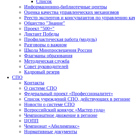
Список
Информационно-библиотечные центры
Оценка качества управленческих механизмов
Реестр экспертов и консультантов по управлению ка
Общество "Знание"
Проект "500+"
Диктант Победы
Профилактическая работа (модуль)
Разговоры о важном
Школа Минпросвещения России
Флагманы образования
Методическая служба
Совет руководителей
Кадровый резерв
СПО
Контакты
О системе СПО
Федеральный проект «Профессионалитет»
Список учреждений СПО, действующих в регионе
Новости о системе СПО
Всероссийский конкурс «Мастер года»
Чемпионатное движение в регионе
ЦОПП
Чемпионат «Абилимпикс»
Нормативные документы