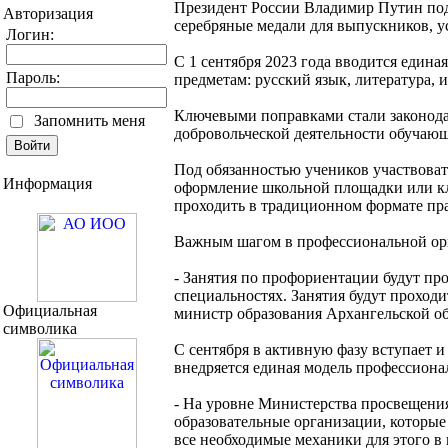
Президент России Владимир Путин подп
Авторизация
серебряные медали для выпускников, у
Логин:
С 1 сентября 2023 года вводится един
Пароль:
предметам: русский язык, литература, 
Ключевыми поправками стали законода
Запомнить меня
добровольческой деятельности обучаю
Под обязанностью учеников участвоват
Информация
оформление школьной площадки или кла
проходить в традиционном формате пра
Важным шагом в профессиональной ори
- Занятия по профориентации будут пр
специальностях. Занятия будут проход
Официальная
министр образования Архангельской об
символика
С сентября в активную фазу вступает 
внедряется единая модель профессион
- На уровне Министерства просвещени
образовательные организации, которые
все необходимые механики для этого в