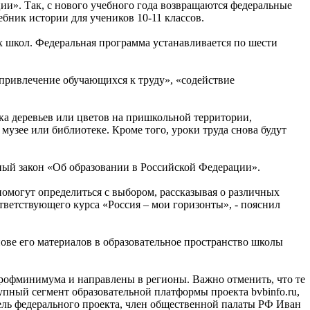
и». Так, с нового учебного года возвращаются федеральные
бник истории для учеников 10-11 классов.
х школ. Федеральная программа устанавливается по шести
привлечение обучающихся к труду», «содействие
ка деревьев или цветов на пришкольной территории,
узее или библиотеке. Кроме того, уроки труда снова будут
ый закон «Об образовании в Российской Федерации».
помогут определиться с выбором, рассказывая о различных
ветствующего курса «Россия – мои горизонты», - пояснил
ове его материалов в образовательное пространство школы
рофминимума и направлены в регионы. Важно отменить, что те
упный сегмент образовательной платформы проекта bvbinfo.ru,
ель федерального проекта, член общественной палаты РФ Иван