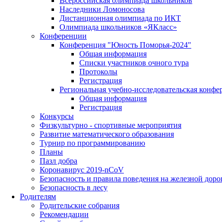
Всероссийская олимпиада школьников
Наследники Ломоносова
Дистанционная олимпиада по ИКТ
Олимпиада школьников «ЯКласс»
Конференции
Конференция "Юность Поморья-2024"
Общая информация
Списки участников очного тура
Протоколы
Регистрация
Региональная учебно-исследовательская конфе
Общая информация
Регистрация
Конкурсы
Физкультурно - спортивные мероприятия
Развитие математического образования
Турнир по программированию
Планы
Пазл добра
Коронавирус 2019-nCoV
Безопасность и правила поведения на железной доро
Безопасность в лесу
Родителям
Родительские собрания
Рекомендации