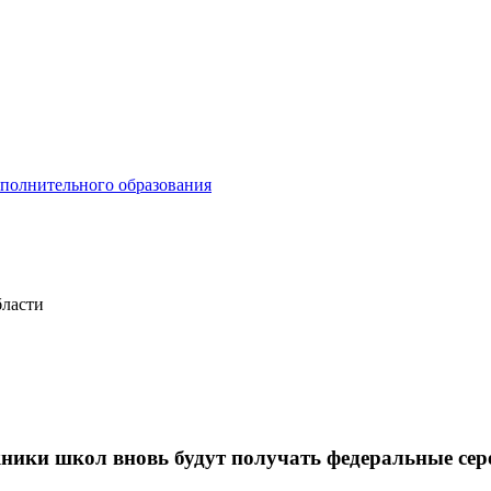
ополнительного образования
бласти
кники школ вновь будут получать федеральные се