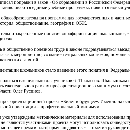
исал поправки в закон «Об образовании в Российской Федераци
станавливаются единые учебные программы, появится новый уче
ая общеобразовательная программа для государственных и частны
история, обществознание, география и ОБЖ.
тельно закрепленные понятия «профориентация школьников», «
щихся».
ь в общественно полезном труде в законе подразумеваться высад
сса к мероприятию, создание театральных костюмов, помощь в м
ктических занятий.
ентации школьников стало введение этого понятия в Федеральн
оводиться еженедельно для учеников 6–11 классов. Школьникам 
ить еженедельно в рамках профориентационного минимума и соот
ласти Олег Русинов.
и профориентационный проект «Билет в будущее». Именно на осн
альной ориентации – профессиональный минимум.
я уже утверждены методические материалы для использования п
 не являются участниками проекта могут использовать общедост
 настоящее время в платформу внедряются» – отметил руководит