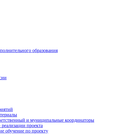
ополнительного образования
сии
риятий
атериалы
ветственный и муниципальные координаторы
 реализации проекта
е обучение по проекту