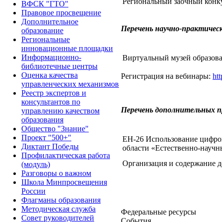
Региональный заочный конку
ВФСК "ГТО"
Правовое просвещение
Дополнительное
Перечень научно-практичес
образование
Региональные
инновационные площадки
Информационно-
Виртуальный музей образова
библиотечные центры
Оценка качества
Регистрация на вебинары:
ht
управленческих механизмов
Реестр экспертов и
консультантов по
Перечень дополнительных 
управлению качеством
образования
Общество "Знание"
Проект "500+"
ЕН-26 Использование цифров
Диктант Победы
области «Естественно-науч
Профилактическая работа
Организация и содержание д
(модуль)
Разговоры о важном
Школа Минпросвещения
России
Флагманы образования
Методическая служба
Федеральные ресурсы
Совет руководителей
События