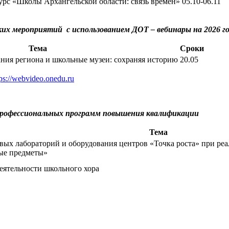
рс «Школы Архангельской области: связь времён»
05.10-06.11
ких мероприятий с использованием ДОТ – вебинары на 2026 г
Тема
Сроки
ния региона и школьные музеи: сохраняя историю
20.05
tps://webvideo.onedu.ru
профессиональных программ повышения квалификации
Тема
ых лабораторий и оборудования центров «Точка роста» при ре
ные предметы»
еятельности школьного хора