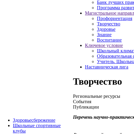
Банк лучших пра
Программа разви
Магистральное направ
Профориентация
Творчество
Здоровье
Знание
Воспитание
Ключевое условие
Школьный клима
Образовательная 
Учитель. Школьн
Наставническая лига
Творчество
Региональные ресурсы
События
Публикации
Перечень научно-практичес
Здоровьесбережение
Школьные спортивные
клубы