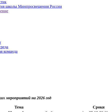
ктик
тия школы Минпросвещения России
ление
т
среда
ая команда
ких мероприятий на 2026 год
Тема
Сроки