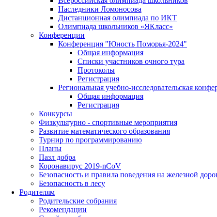
Всероссийская олимпиада школьников
Наследники Ломоносова
Дистанционная олимпиада по ИКТ
Олимпиада школьников «ЯКласс»
Конференции
Конференция "Юность Поморья-2024"
Общая информация
Списки участников очного тура
Протоколы
Регистрация
Региональная учебно-исследовательская конфе
Общая информация
Регистрация
Конкурсы
Физкультурно - спортивные мероприятия
Развитие математического образования
Турнир по программированию
Планы
Пазл добра
Коронавирус 2019-nCoV
Безопасность и правила поведения на железной доро
Безопасность в лесу
Родителям
Родительские собрания
Рекомендации