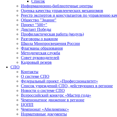
Список
Информационно-библиотечные центры
Оценка качества управленческих механизмов
Реестр экспертов и консультантов по управлению ка
Общество "Знание"
Проект "500+"
Диктант Победы
Профилактическая работа (модуль)
Разговоры о важном
Школа Минпросвещения России
Флагманы образования
Методическая служба
Совет руководителей
Кадровый резерв
СПО
Контакты
О системе СПО
Федеральный проект «Профессионалитет»
Список учреждений СПО, действующих в регионе
Новости о системе СПО
Всероссийский конкурс «Мастер года»
Чемпионатное движение в регионе
ЦОПП
Чемпионат «Абилимпикс»
Нормативные документы