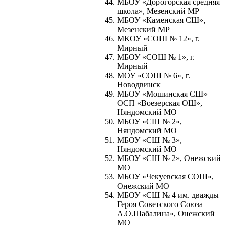
МБОУ «Дорогорская средняя
школа», Мезенский МР
МБОУ «Каменская СШ»,
Мезенский МР
МКОУ «СОШ № 12», г.
Мирный
МБОУ «СОШ № 1», г.
Мирный
МОУ «СОШ № 6», г.
Новодвинск
МБОУ «Мошинская СШ»
ОСП «Воезерская ОШ»,
Няндомский МО
МБОУ «СШ № 2»,
Няндомский МО
МБОУ «СШ № 3»,
Няндомский МО
МБОУ «СШ № 2», Онежский
МО
МБОУ «Чекуевская СОШ»,
Онежский МО
МБОУ «СШ № 4 им. дважды
Героя Советского Союза
А.О.Шабалина», Онежский
МО