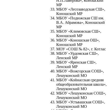
Н.П.Лавёрова», Коношский
МР
МБОУ «Лесозаводская СШ»,
Коношский МР
МБОУ «Подюжская СШ им.
В.А. Абрамова», Коношский
МР
МБОУ «Климовская СШ»,
Коношский МР
МБОУ «Коношская ОШ»,
Коношский МР
МОУ «СОШ № 82», г. Котлас
МБОУ «Урдомская СШ»,
Ленский МР
МБОУ «Яренская СШ»,
Ленский МР
МБОУ «Вожгорская СОШ»,
Лешуконский МО
МБОУ «Койнасская средняя
общеобразовательная школа»,
Лешуконский МО
МБОУ «Лешуконская СОШ»,
Лешуконский МО
МБОУ «Устьвашская СОШ»,
Лешуконский МО