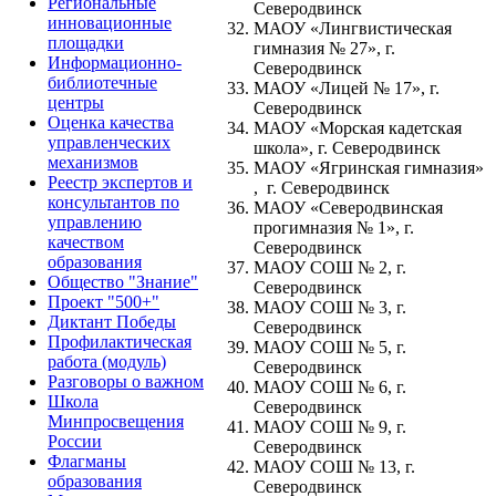
Региональные
Северодвинск
инновационные
МАОУ «Лингвистическая
площадки
гимназия № 27», г.
Информационно-
Северодвинск
библиотечные
МАОУ «Лицей № 17», г.
центры
Северодвинск
Оценка качества
МАОУ «Морская кадетская
управленческих
школа», г. Северодвинск
механизмов
МАОУ «Ягринская гимназия»
Реестр экспертов и
, г. Северодвинск
консультантов по
МАОУ «Северодвинская
управлению
прогимназия № 1», г.
качеством
Северодвинск
образования
МАОУ СОШ № 2, г.
Общество "Знание"
Северодвинск
Проект "500+"
МАОУ СОШ № 3, г.
Диктант Победы
Северодвинск
Профилактическая
МАОУ СОШ № 5, г.
работа (модуль)
Северодвинск
Разговоры о важном
МАОУ СОШ № 6, г.
Школа
Северодвинск
Минпросвещения
МАОУ СОШ № 9, г.
России
Северодвинск
Флагманы
МАОУ СОШ № 13, г.
образования
Северодвинск