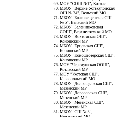
МОУ "СОШ №1", Котлас
МБОУ "Верхне-Устькулойская
ОШ № 24", Вельский МО
МБОУ "Благовещенская СШ
№ 5", Вельский МО
МБОУ "Зеленниковская
СОШ", Верхнетоемский МО
МБОУ "Вохтомская ОШ",
Коношский МР
МБОУ "Ерцевская СШ",
Коношский МР
МБОУ "Коношеозерская СШ",
Коношский МР
МОУ "Черемушская ООШ",
Котласский МР
МОУ "Ухотская СШ",
Каргопольский МО
МБОУ "Долгощельская СШ",
Мезенский МР
МБОУ "Дорогорская СШ",
Мезенский МР
МБОУ "Мезенская СШ",
Мезенский МР
МБОУ "СШ № 3",
Няндомский МО