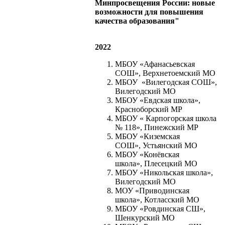
Минпросвещения России: новые
возможности для повышения
качества образования"
2022
МБОУ «Афанасьевская
СОШ», Верхнетоемский МО
МБОУ «Вилегодская СОШ»,
Вилегодский МО
МБОУ «Евдская школа»,
Красноборский МР
МБОУ « Карпогорская школа
№ 118», Пинежский МР
МБОУ «Киземская
СОШ», Устьянский МО
МБОУ «Конёвская
школа», Плесецкий МО
МБОУ «Никольская школа»,
Вилегодский МО
МОУ «Приводинская
школа», Котласский МО
МБОУ «Ровдинская СШ»,
Шенкурский МО