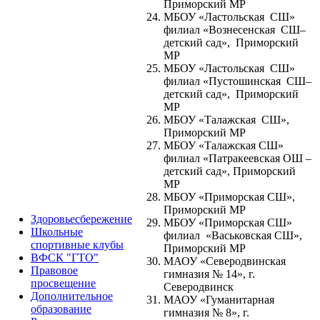
Приморский МР
МБОУ «Ластольская СШ»
филиал «Вознесенская СШ–
детский сад», Приморский
МР
МБОУ «Ластольская СШ»
филиал «Пустошинская СШ–
детский сад», Приморский
МР
МБОУ «Талажская СШ»,
Приморский МР
МБОУ «Талажская СШ»
филиал «Патракеевская ОШ –
детский сад», Приморский
МР
МБОУ «Приморская СШ»,
Приморский МР
Здоровьесбережение
МБОУ «Приморская СШ»
Школьные
филиал «Васьковская СШ»,
спортивные клубы
Приморский МР
ВФСК "ГТО"
МАОУ «Cеверодвинская
Правовое
гимназия № 14», г.
просвещение
Северодвинск
Дополнительное
МАОУ «Гуманитарная
образование
гимназия № 8», г.