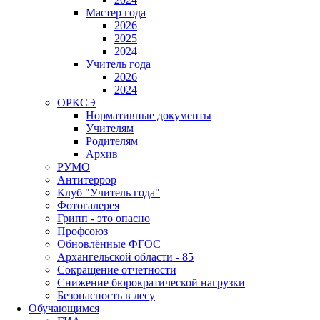
Мастер года
2026
2025
2024
Учитель года
2026
2024
ОРКСЭ
Нормативные документы
Учителям
Родителям
Архив
РУМО
Антитеррор
Клуб "Учитель года"
Фотогалерея
Грипп - это опасно
Профсоюз
Обновлённые ФГОС
Архангельской области - 85
Сокращение отчетности
Снижение бюрократической нагрузки
Безопасность в лесу
Обучающимся