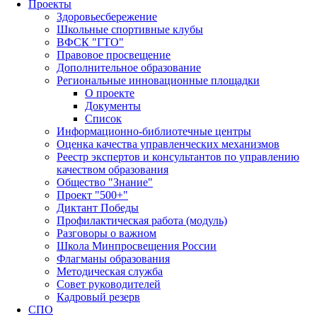
Проекты
Здоровьесбережение
Школьные спортивные клубы
ВФСК "ГТО"
Правовое просвещение
Дополнительное образование
Региональные инновационные площадки
О проекте
Документы
Список
Информационно-библиотечные центры
Оценка качества управленческих механизмов
Реестр экспертов и консультантов по управлению
качеством образования
Общество "Знание"
Проект "500+"
Диктант Победы
Профилактическая работа (модуль)
Разговоры о важном
Школа Минпросвещения России
Флагманы образования
Методическая служба
Совет руководителей
Кадровый резерв
СПО