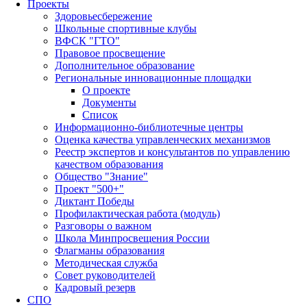
Проекты
Здоровьесбережение
Школьные спортивные клубы
ВФСК "ГТО"
Правовое просвещение
Дополнительное образование
Региональные инновационные площадки
О проекте
Документы
Список
Информационно-библиотечные центры
Оценка качества управленческих механизмов
Реестр экспертов и консультантов по управлению
качеством образования
Общество "Знание"
Проект "500+"
Диктант Победы
Профилактическая работа (модуль)
Разговоры о важном
Школа Минпросвещения России
Флагманы образования
Методическая служба
Совет руководителей
Кадровый резерв
СПО