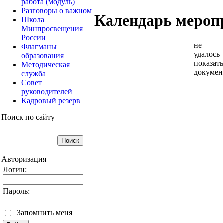
работа (модуль)
Разговоры о важном
Календарь мероп
Школа
Минпросвещения
России
не
Флагманы
удалось
образования
показать
Методическая
докумен
служба
Совет
руководителей
Кадровый резерв
Поиск по сайту
Авторизация
Логин:
Пароль:
Запомнить меня