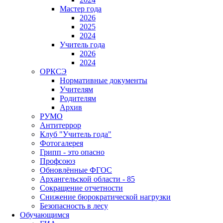
Мастер года
2026
2025
2024
Учитель года
2026
2024
ОРКСЭ
Нормативные документы
Учителям
Родителям
Архив
РУМО
Антитеррор
Клуб "Учитель года"
Фотогалерея
Грипп - это опасно
Профсоюз
Обновлённые ФГОС
Архангельской области - 85
Сокращение отчетности
Снижение бюрократической нагрузки
Безопасность в лесу
Обучающимся