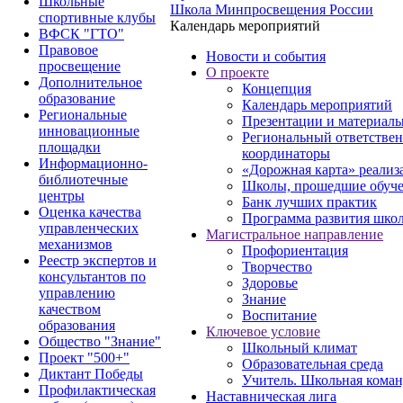
Школьные
Школа Минпросвещения России
спортивные клубы
Календарь мероприятий
ВФСК "ГТО"
Правовое
Новости и события
просвещение
О проекте
Дополнительное
Концепция
образование
Календарь мероприятий
Региональные
Презентации и материал
инновационные
Региональный ответстве
площадки
координаторы
Информационно-
«Дорожная карта» реализ
библиотечные
Школы, прошедшие обуче
центры
Банк лучших практик
Оценка качества
Программа развития шко
управленческих
Магистральное направление
механизмов
Профориентация
Реестр экспертов и
Творчество
консультантов по
Здоровье
управлению
Знание
качеством
Воспитание
образования
Ключевое условие
Общество "Знание"
Школьный климат
Проект "500+"
Образовательная среда
Диктант Победы
Учитель. Школьная коман
Профилактическая
Наставническая лига