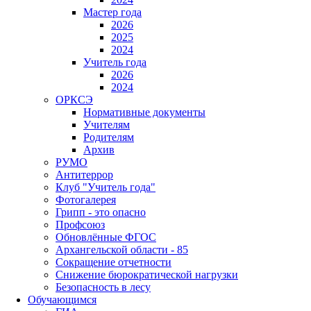
Мастер года
2026
2025
2024
Учитель года
2026
2024
ОРКСЭ
Нормативные документы
Учителям
Родителям
Архив
РУМО
Антитеррор
Клуб "Учитель года"
Фотогалерея
Грипп - это опасно
Профсоюз
Обновлённые ФГОС
Архангельской области - 85
Сокращение отчетности
Снижение бюрократической нагрузки
Безопасность в лесу
Обучающимся