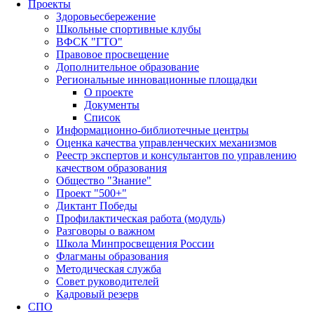
Проекты
Здоровьесбережение
Школьные спортивные клубы
ВФСК "ГТО"
Правовое просвещение
Дополнительное образование
Региональные инновационные площадки
О проекте
Документы
Список
Информационно-библиотечные центры
Оценка качества управленческих механизмов
Реестр экспертов и консультантов по управлению
качеством образования
Общество "Знание"
Проект "500+"
Диктант Победы
Профилактическая работа (модуль)
Разговоры о важном
Школа Минпросвещения России
Флагманы образования
Методическая служба
Совет руководителей
Кадровый резерв
СПО