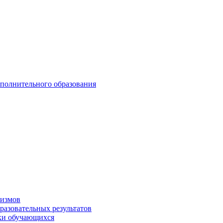
ополнительного образования
низмов
разовательных результатов
вки обучающихся