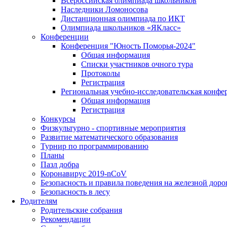
Всероссийская олимпиада школьников
Наследники Ломоносова
Дистанционная олимпиада по ИКТ
Олимпиада школьников «ЯКласс»
Конференции
Конференция "Юность Поморья-2024"
Общая информация
Списки участников очного тура
Протоколы
Регистрация
Региональная учебно-исследовательская конфе
Общая информация
Регистрация
Конкурсы
Физкультурно - спортивные мероприятия
Развитие математического образования
Турнир по программированию
Планы
Пазл добра
Коронавирус 2019-nCoV
Безопасность и правила поведения на железной доро
Безопасность в лесу
Родителям
Родительские собрания
Рекомендации