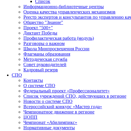
Список
Информационно-библиотечные центры
Оценка качества управленческих механизмов
Реестр экспертов и консультантов по управлению ка
Общество "Знание"
Проект "500+"
Диктант Победы
Профилактическая работа (модуль)
Разговоры о важном
Школа Минпросвещения России
Флагманы образования
Методическая служба
Совет руководителей
Кадровый резерв
СПО
Контакты
О системе СПО
Федеральный проект «Профессионалитет»
Список учреждений СПО, действующих в регионе
Новости о системе СПО
Всероссийский конкурс «Мастер года»
Чемпионатное движение в регионе
ЦОПП
Чемпионат «Абилимпикс»
Нормативные документы