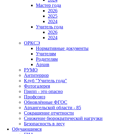
Мастер года
2026
2025
2024
Учитель года
2026
2024
ОРКСЭ
Нормативные документы
Учителям
Родителям
Архив
РУМО
Антитеррор
Клуб "Учитель года"
Фотогалерея
Грипп - это опасно
Профсоюз
Обновлённые ФГОС
Архангельской области - 85
Сокращение отчетности
Снижение бюрократической нагрузки
Безопасность в лесу
Обучающимся