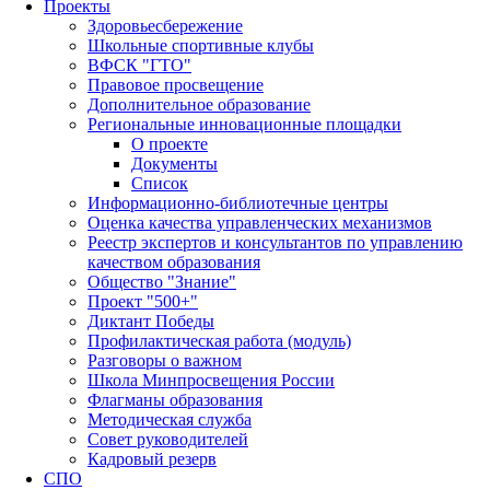
Проекты
Здоровьесбережение
Школьные спортивные клубы
ВФСК "ГТО"
Правовое просвещение
Дополнительное образование
Региональные инновационные площадки
О проекте
Документы
Список
Информационно-библиотечные центры
Оценка качества управленческих механизмов
Реестр экспертов и консультантов по управлению
качеством образования
Общество "Знание"
Проект "500+"
Диктант Победы
Профилактическая работа (модуль)
Разговоры о важном
Школа Минпросвещения России
Флагманы образования
Методическая служба
Совет руководителей
Кадровый резерв
СПО