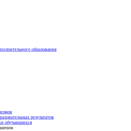
ополнительного образования
низмов
разовательных результатов
вки обучающихся
ешения