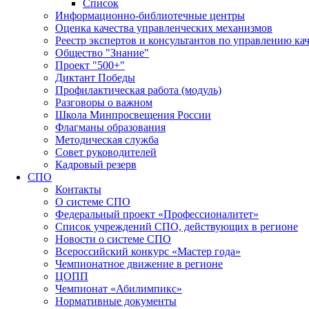
Список
Информационно-библиотечные центры
Оценка качества управленческих механизмов
Реестр экспертов и консультантов по управлению ка
Общество "Знание"
Проект "500+"
Диктант Победы
Профилактическая работа (модуль)
Разговоры о важном
Школа Минпросвещения России
Флагманы образования
Методическая служба
Совет руководителей
Кадровый резерв
СПО
Контакты
О системе СПО
Федеральный проект «Профессионалитет»
Список учреждений СПО, действующих в регионе
Новости о системе СПО
Всероссийский конкурс «Мастер года»
Чемпионатное движение в регионе
ЦОПП
Чемпионат «Абилимпикс»
Нормативные документы