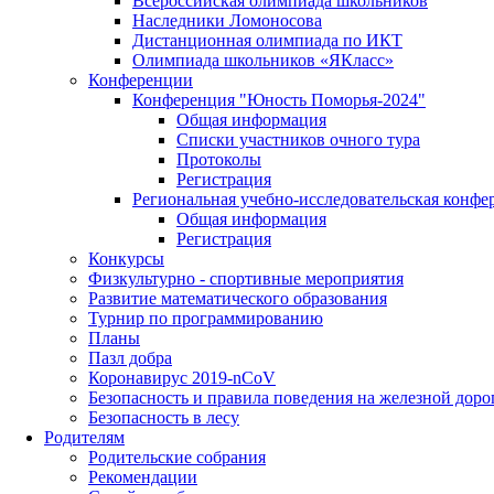
Всероссийская олимпиада школьников
Наследники Ломоносова
Дистанционная олимпиада по ИКТ
Олимпиада школьников «ЯКласс»
Конференции
Конференция "Юность Поморья-2024"
Общая информация
Списки участников очного тура
Протоколы
Регистрация
Региональная учебно-исследовательская конфе
Общая информация
Регистрация
Конкурсы
Физкультурно - спортивные мероприятия
Развитие математического образования
Турнир по программированию
Планы
Пазл добра
Коронавирус 2019-nCoV
Безопасность и правила поведения на железной доро
Безопасность в лесу
Родителям
Родительские собрания
Рекомендации