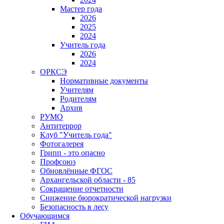
Мастер года
2026
2025
2024
Учитель года
2026
2024
ОРКСЭ
Нормативные документы
Учителям
Родителям
Архив
РУМО
Антитеррор
Клуб "Учитель года"
Фотогалерея
Грипп - это опасно
Профсоюз
Обновлённые ФГОС
Архангельской области - 85
Сокращение отчетности
Снижение бюрократической нагрузки
Безопасность в лесу
Обучающимся