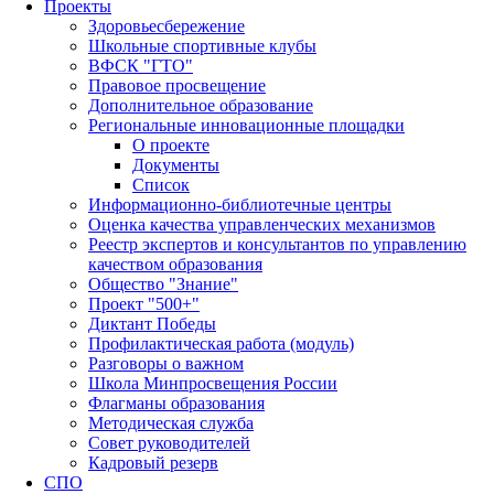
Проекты
Здоровьесбережение
Школьные спортивные клубы
ВФСК "ГТО"
Правовое просвещение
Дополнительное образование
Региональные инновационные площадки
О проекте
Документы
Список
Информационно-библиотечные центры
Оценка качества управленческих механизмов
Реестр экспертов и консультантов по управлению
качеством образования
Общество "Знание"
Проект "500+"
Диктант Победы
Профилактическая работа (модуль)
Разговоры о важном
Школа Минпросвещения России
Флагманы образования
Методическая служба
Совет руководителей
Кадровый резерв
СПО