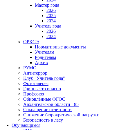
Мастер года
2026
2025
2024
Учитель года
2026
2024
ОРКСЭ
Нормативные документы
Учителям
Родителям
Архив
РУМО
Антитеррор
Клуб "Учитель года"
Фотогалерея
Грипп - это опасно
Профсоюз
Обновлённые ФГОС
Архангельской области - 85
Сокращение отчетности
Снижение бюрократической нагрузки
Безопасность в лесу
Обучающимся