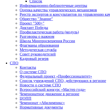
Список
Информационно-библиотечные центры
Оценка качества управленческих механизмов
Реестр экспертов и консультантов по управлению ка
Общество "Знание"
Проект "500+"
Диктант Победы
Профилактическая работа (модуль)
Разговоры о важном
Школа Минпросвещения России
Флагманы образования
Методическая служба
Совет руководителей
Кадровый резерв
СПО
Контакты
О системе СПО
Федеральный проект «Профессионалитет»
Список учреждений СПО, действующих в регионе
Новости о системе СПО
Всероссийский конкурс «Мастер года»
Чемпионатное движение в регионе
ЦОПП
Чемпионат «Абилимпикс»
Нормативные документы