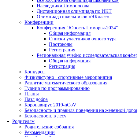
Всероссийская олимпиада школьников
Наследники Ломоносова
Дистанционная олимпиада по ИКТ
Олимпиада школьников «ЯКласс»
Конференции
Конференция "Юность Поморья-2024"
Общая информация
Списки участников очного тура
Протоколы
Регистрация
Региональная учебно-исследовательская конфе
Общая информация
Регистрация
Конкурсы
Физкультурно - спортивные мероприятия
Развитие математического образования
Турнир по программированию
Планы
Пазл добра
Коронавирус 2019-nCoV
Безопасность и правила поведения на железной доро
Безопасность в лесу
Родителям
Родительские собрания
Рекомендации