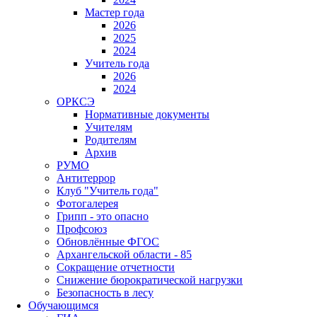
Мастер года
2026
2025
2024
Учитель года
2026
2024
ОРКСЭ
Нормативные документы
Учителям
Родителям
Архив
РУМО
Антитеррор
Клуб "Учитель года"
Фотогалерея
Грипп - это опасно
Профсоюз
Обновлённые ФГОС
Архангельской области - 85
Сокращение отчетности
Снижение бюрократической нагрузки
Безопасность в лесу
Обучающимся