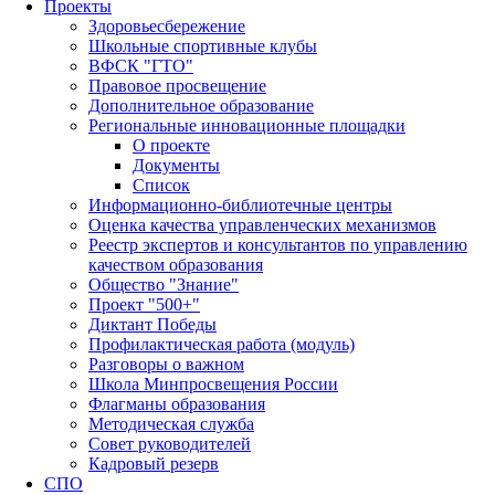
Проекты
Здоровьесбережение
Школьные спортивные клубы
ВФСК "ГТО"
Правовое просвещение
Дополнительное образование
Региональные инновационные площадки
О проекте
Документы
Список
Информационно-библиотечные центры
Оценка качества управленческих механизмов
Реестр экспертов и консультантов по управлению
качеством образования
Общество "Знание"
Проект "500+"
Диктант Победы
Профилактическая работа (модуль)
Разговоры о важном
Школа Минпросвещения России
Флагманы образования
Методическая служба
Совет руководителей
Кадровый резерв
СПО