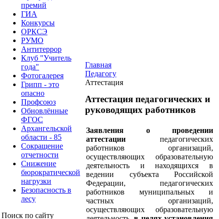
премий
ГИА
Конкурсы
ОРКСЭ
РУМО
Антитеррор
Клуб "Учитель
Главная
года"
Педагогу
Фотогалерея
Аттестация
Грипп - это
опасно
Аттестация педагогических и
Профсоюз
руководящих работников
Обновлённые
ФГОС
Архангельской
Заявления о проведении
области - 85
аттестации
педагогических
Сокращение
работников организаций,
отчетности
осуществляющих образовательную
Снижение
деятельность и находящихся в
бюрократической
ведении субъекта Российской
нагрузки
Федерации, педагогических
Безопасность в
работников муниципальных и
лесу
частных организаций,
осуществляющих образовательную
Поиск по сайту
деятельность,
в целях установления