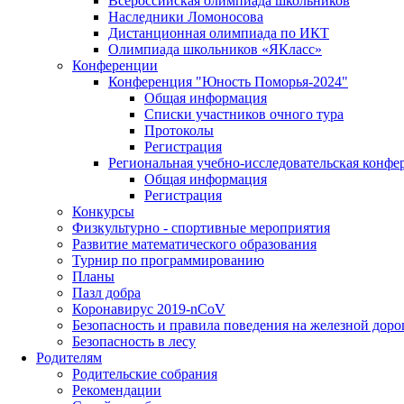
Всероссийская олимпиада школьников
Наследники Ломоносова
Дистанционная олимпиада по ИКТ
Олимпиада школьников «ЯКласс»
Конференции
Конференция "Юность Поморья-2024"
Общая информация
Списки участников очного тура
Протоколы
Регистрация
Региональная учебно-исследовательская конфе
Общая информация
Регистрация
Конкурсы
Физкультурно - спортивные мероприятия
Развитие математического образования
Турнир по программированию
Планы
Пазл добра
Коронавирус 2019-nCoV
Безопасность и правила поведения на железной доро
Безопасность в лесу
Родителям
Родительские собрания
Рекомендации