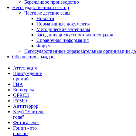
Бережливое производство
Негосударственный сектор
Частные детские сады
Новости
Нормативные документы
Методические материалы
Заседания дискуссионных площадок
Справочная информация
Форум
Негосударственные образовательные организации д
Обращения граждан
Аттестация
Присуждение
премий
ГИА
Конкурсы
ОРКСЭ
РУМО
Антитеррор
Клуб "Учитель
года"
Фотогалерея
Грипп - это
опасно