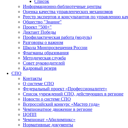
Список
Информационно-библиотечные центры
Оценка качества управленческих механизмов
Реестр экспертов и консультантов по управлению ка
Общество "Знание"
Проект "500+"
Диктант Победы
Профилактическая работа (модуль)
Разговоры о важном
Школа Минпросвещения России
Флагманы образования
Методическая служба
Совет руководителей
Кадровый резерв
СПО
Контакты
О системе СПО
Федеральный проект «Профессионалитет»
Список учреждений СПО, действующих в регионе
Новости о системе СПО
Всероссийский конкурс «Мастер года»
Чемпионатное движение в регионе
ЦОПП
Чемпионат «Абилимпикс»
Нормативные документы