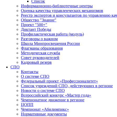
Список
Информационно-библиотечные центры
Оценка качества управленческих механизмов
Реестр экспертов и консультантов по управлению ка
Общество "Знание"
Проект "500+"
Диктант Победы
Профилактическая работа (модуль)
Разговоры о важном
Школа Минпросвещения России
Флагманы образования
Методическая служба
Совет руководителей
Кадровый резерв
СПО
Контакты
О системе СПО
Федеральный проект «Профессионалитет»
Список учреждений СПО, действующих в регионе
Новости о системе СПО
Всероссийский конкурс «Мастер года»
Чемпионатное движение в регионе
ЦОПП
Чемпионат «Абилимпикс»
Нормативные документы