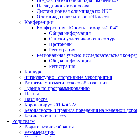
Всероссийская олимпиада школьников
Наследники Ломоносова
Дистанционная олимпиада по ИКТ
Олимпиада школьников «ЯКласс»
Конференции
Конференция "Юность Поморья-2024"
Общая информация
Списки участников очного тура
Протоколы
Регистрация
Региональная учебно-исследовательская конфе
Общая информация
Регистрация
Конкурсы
Физкультурно - спортивные мероприятия
Развитие математического образования
Турнир по программированию
Планы
Пазл добра
Коронавирус 2019-nCoV
Безопасность и правила поведения на железной доро
Безопасность в лесу
Родителям
Родительские собрания
Рекомендации