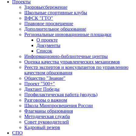
Проекты
Здоровьесбережение
Школьные спортивные клубы
ВФСК "ГТО"
Правовое просвещение
Дополнительное образование
Региональные инновационные площадки
О проекте
Документы
Список
Информационно-библиотечные центры
Оценка качества управленческих механизмов
Реестр экспертов и консультантов по управлению
качеством образования
Общество "Знание"
Проект "500+"
Диктант Победы
Профилактическая работа (модуль)
Разговоры о важном
Школа Минпросвещения России
Флагманы образования
Методическая служба
Совет руководителей
Кадровый резерв
СПО