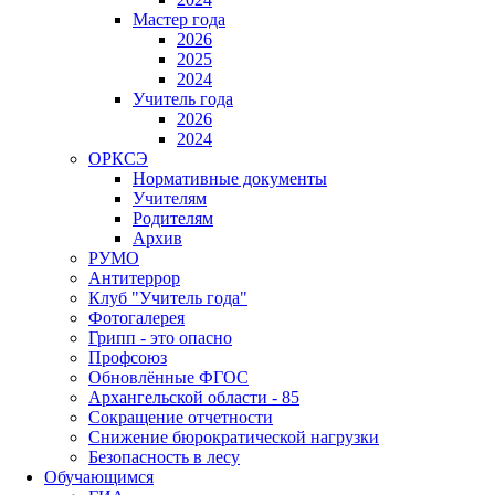
Мастер года
2026
2025
2024
Учитель года
2026
2024
ОРКСЭ
Нормативные документы
Учителям
Родителям
Архив
РУМО
Антитеррор
Клуб "Учитель года"
Фотогалерея
Грипп - это опасно
Профсоюз
Обновлённые ФГОС
Архангельской области - 85
Сокращение отчетности
Снижение бюрократической нагрузки
Безопасность в лесу
Обучающимся