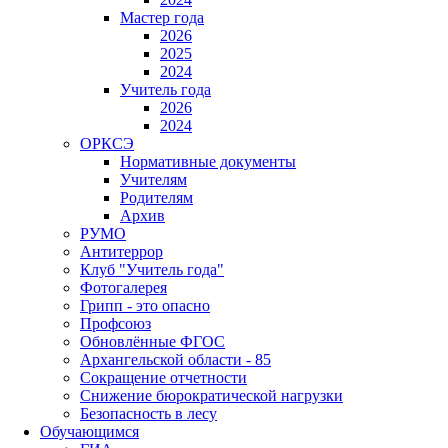
Мастер года
2026
2025
2024
Учитель года
2026
2024
ОРКСЭ
Нормативные документы
Учителям
Родителям
Архив
РУМО
Антитеррор
Клуб "Учитель года"
Фотогалерея
Грипп - это опасно
Профсоюз
Обновлённые ФГОС
Архангельской области - 85
Сокращение отчетности
Снижение бюрократической нагрузки
Безопасность в лесу
Обучающимся