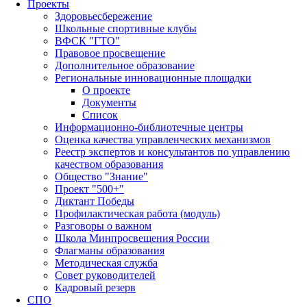
Проекты
Здоровьесбережение
Школьные спортивные клубы
ВФСК "ГТО"
Правовое просвещение
Дополнительное образование
Региональные инновационные площадки
О проекте
Документы
Список
Информационно-библиотечные центры
Оценка качества управленческих механизмов
Реестр экспертов и консультантов по управлению
качеством образования
Общество "Знание"
Проект "500+"
Диктант Победы
Профилактическая работа (модуль)
Разговоры о важном
Школа Минпросвещения России
Флагманы образования
Методическая служба
Совет руководителей
Кадровый резерв
СПО