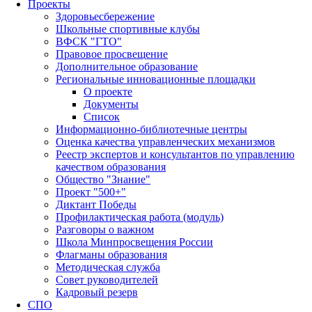
Проекты
Здоровьесбережение
Школьные спортивные клубы
ВФСК "ГТО"
Правовое просвещение
Дополнительное образование
Региональные инновационные площадки
О проекте
Документы
Список
Информационно-библиотечные центры
Оценка качества управленческих механизмов
Реестр экспертов и консультантов по управлению
качеством образования
Общество "Знание"
Проект "500+"
Диктант Победы
Профилактическая работа (модуль)
Разговоры о важном
Школа Минпросвещения России
Флагманы образования
Методическая служба
Совет руководителей
Кадровый резерв
СПО