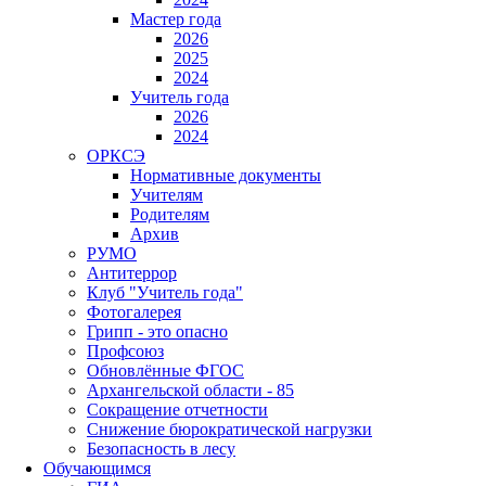
Мастер года
2026
2025
2024
Учитель года
2026
2024
ОРКСЭ
Нормативные документы
Учителям
Родителям
Архив
РУМО
Антитеррор
Клуб "Учитель года"
Фотогалерея
Грипп - это опасно
Профсоюз
Обновлённые ФГОС
Архангельской области - 85
Сокращение отчетности
Снижение бюрократической нагрузки
Безопасность в лесу
Обучающимся