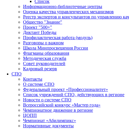
Список
Информационно-библиотечные центры
Оценка качества управленческих механизмов
Реестр экспертов и консультантов по управлению ка
Общество "Знание"
Проект "500+"
Диктант Победы
Профилактическая работа (модуль)
Разговоры о важном
Школа Минпросвещения России
Флагманы образования
Методическая служба
Совет руководителей
Кадровый резерв
СПО
Контакты
О системе СПО
Федеральный проект «Профессионалитет»
Список учреждений СПО, действующих в регионе
Новости о системе СПО
Всероссийский конкурс «Мастер года»
Чемпионатное движение в регионе
ЦОПП
Чемпионат «Абилимпикс»
Нормативные документы