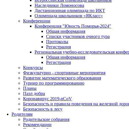
Всероссийская олимпиада школьников
Наследники Ломоносова
Дистанционная олимпиада по ИКТ
Олимпиада школьников «ЯКласс»
Конференции
Конференция "Юность Поморья-2024"
Общая информация
Списки участников очного тура
Протоколы
Регистрация
Региональная учебно-исследовательская конфе
Общая информация
Регистрация
Конкурсы
Физкультурно - спортивные мероприятия
Развитие математического образования
Турнир по программированию
Планы
Пазл добра
Коронавирус 2019-nCoV
Безопасность и правила поведения на железной доро
Безопасность в лесу
Родителям
Родительские собрания
Рекомендации