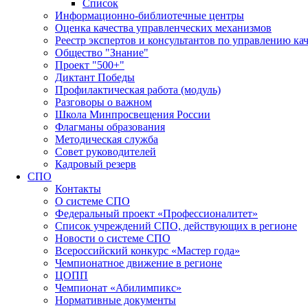
Список
Информационно-библиотечные центры
Оценка качества управленческих механизмов
Реестр экспертов и консультантов по управлению ка
Общество "Знание"
Проект "500+"
Диктант Победы
Профилактическая работа (модуль)
Разговоры о важном
Школа Минпросвещения России
Флагманы образования
Методическая служба
Совет руководителей
Кадровый резерв
СПО
Контакты
О системе СПО
Федеральный проект «Профессионалитет»
Список учреждений СПО, действующих в регионе
Новости о системе СПО
Всероссийский конкурс «Мастер года»
Чемпионатное движение в регионе
ЦОПП
Чемпионат «Абилимпикс»
Нормативные документы