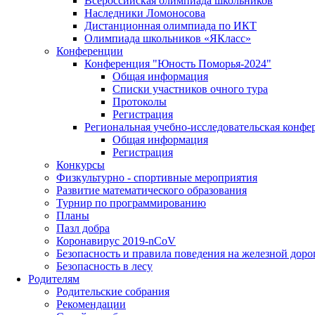
Всероссийская олимпиада школьников
Наследники Ломоносова
Дистанционная олимпиада по ИКТ
Олимпиада школьников «ЯКласс»
Конференции
Конференция "Юность Поморья-2024"
Общая информация
Списки участников очного тура
Протоколы
Регистрация
Региональная учебно-исследовательская конфе
Общая информация
Регистрация
Конкурсы
Физкультурно - спортивные мероприятия
Развитие математического образования
Турнир по программированию
Планы
Пазл добра
Коронавирус 2019-nCoV
Безопасность и правила поведения на железной доро
Безопасность в лесу
Родителям
Родительские собрания
Рекомендации