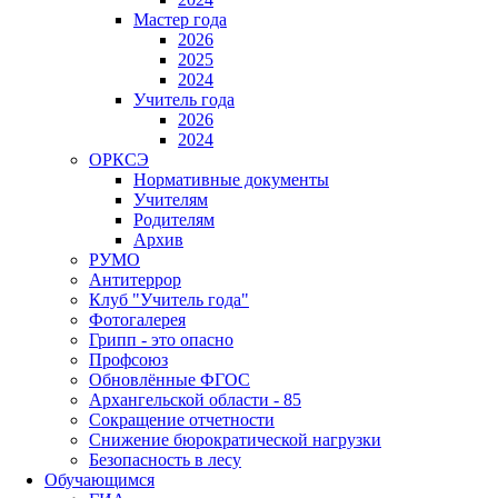
Мастер года
2026
2025
2024
Учитель года
2026
2024
ОРКСЭ
Нормативные документы
Учителям
Родителям
Архив
РУМО
Антитеррор
Клуб "Учитель года"
Фотогалерея
Грипп - это опасно
Профсоюз
Обновлённые ФГОС
Архангельской области - 85
Сокращение отчетности
Снижение бюрократической нагрузки
Безопасность в лесу
Обучающимся