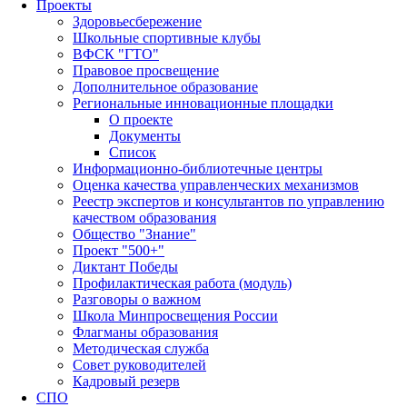
Проекты
Здоровьесбережение
Школьные спортивные клубы
ВФСК "ГТО"
Правовое просвещение
Дополнительное образование
Региональные инновационные площадки
О проекте
Документы
Список
Информационно-библиотечные центры
Оценка качества управленческих механизмов
Реестр экспертов и консультантов по управлению
качеством образования
Общество "Знание"
Проект "500+"
Диктант Победы
Профилактическая работа (модуль)
Разговоры о важном
Школа Минпросвещения России
Флагманы образования
Методическая служба
Совет руководителей
Кадровый резерв
СПО