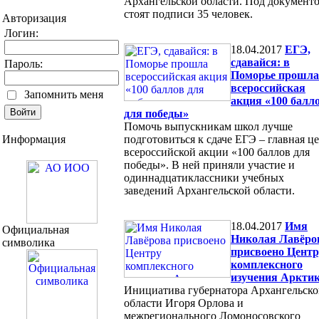
Архангельской области. Под документ
стоят подписи 35 человек.
Авторизация
Логин:
18.04.2017
ЕГЭ,
сдавайся: в
Пароль:
Поморье прошла
всероссийская
Запомнить меня
акция «100 балл
для победы»
Помочь выпускникам школ лучше
Информация
подготовиться к сдаче ЕГЭ – главная ц
всероссийской акции «100 баллов для
победы». В ней приняли участие и
одиннадцатиклассники учебных
заведений Архангельской области.
18.04.2017
Имя
Официальная
Николая Лавёро
символика
присвоено Центр
комплексного
изучения Аркти
Инициатива губернатора Архангельск
области Игоря Орлова и
межрегионального Ломоносовского