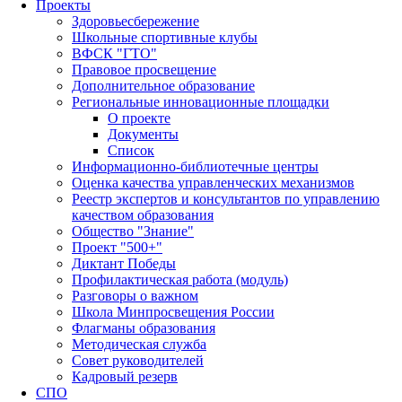
Проекты
Здоровьесбережение
Школьные спортивные клубы
ВФСК "ГТО"
Правовое просвещение
Дополнительное образование
Региональные инновационные площадки
О проекте
Документы
Список
Информационно-библиотечные центры
Оценка качества управленческих механизмов
Реестр экспертов и консультантов по управлению
качеством образования
Общество "Знание"
Проект "500+"
Диктант Победы
Профилактическая работа (модуль)
Разговоры о важном
Школа Минпросвещения России
Флагманы образования
Методическая служба
Совет руководителей
Кадровый резерв
СПО