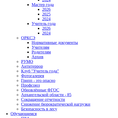
Мастер года
2026
2025
2024
Учитель года
2026
2024
ОРКСЭ
Нормативные документы
Учителям
Родителям
Архив
РУМО
Антитеррор
Клуб "Учитель года"
Фотогалерея
Грипп - это опасно
Профсоюз
Обновлённые ФГОС
Архангельской области - 85
Сокращение отчетности
Снижение бюрократической нагрузки
Безопасность в лесу
Обучающимся