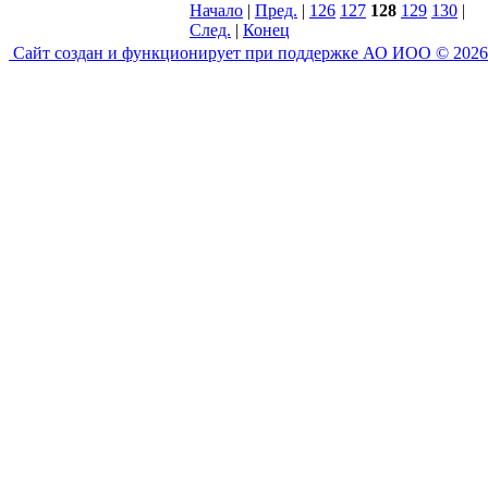
Начало
|
Пред.
|
126
127
128
129
130
|
След.
|
Конец
Сайт создан и функционирует при поддержке АО ИОО © 2026