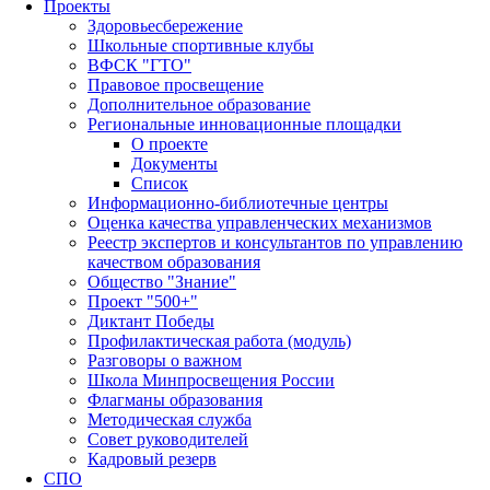
Проекты
Здоровьесбережение
Школьные спортивные клубы
ВФСК "ГТО"
Правовое просвещение
Дополнительное образование
Региональные инновационные площадки
О проекте
Документы
Список
Информационно-библиотечные центры
Оценка качества управленческих механизмов
Реестр экспертов и консультантов по управлению
качеством образования
Общество "Знание"
Проект "500+"
Диктант Победы
Профилактическая работа (модуль)
Разговоры о важном
Школа Минпросвещения России
Флагманы образования
Методическая служба
Совет руководителей
Кадровый резерв
СПО