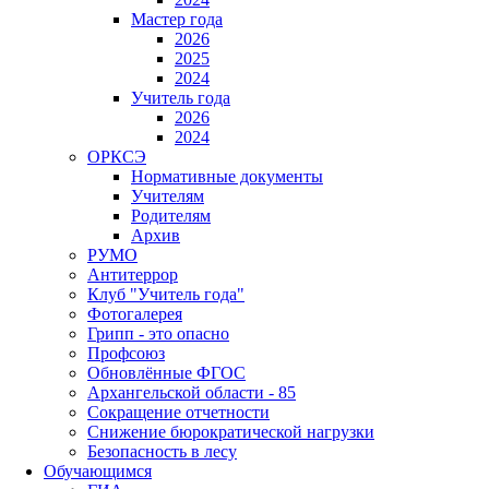
Мастер года
2026
2025
2024
Учитель года
2026
2024
ОРКСЭ
Нормативные документы
Учителям
Родителям
Архив
РУМО
Антитеррор
Клуб "Учитель года"
Фотогалерея
Грипп - это опасно
Профсоюз
Обновлённые ФГОС
Архангельской области - 85
Сокращение отчетности
Снижение бюрократической нагрузки
Безопасность в лесу
Обучающимся