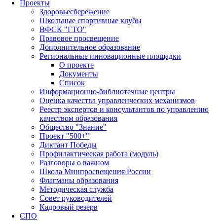
Проекты
Здоровьесбережение
Школьные спортивные клубы
ВФСК "ГТО"
Правовое просвещение
Дополнительное образование
Региональные инновационные площадки
О проекте
Документы
Список
Информационно-библиотечные центры
Оценка качества управленческих механизмов
Реестр экспертов и консультантов по управлению
качеством образования
Общество "Знание"
Проект "500+"
Диктант Победы
Профилактическая работа (модуль)
Разговоры о важном
Школа Минпросвещения России
Флагманы образования
Методическая служба
Совет руководителей
Кадровый резерв
СПО