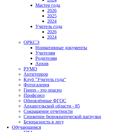
Мастер года
2026
2025
2024
Учитель года
2026
2024
ОРКСЭ
Нормативные документы
Учителям
Родителям
Архив
РУМО
Антитеррор
Клуб "Учитель года"
Фотогалерея
Грипп - это опасно
Профсоюз
Обновлённые ФГОС
Архангельской области - 85
Сокращение отчетности
Снижение бюрократической нагрузки
Безопасность в лесу
Обучающимся