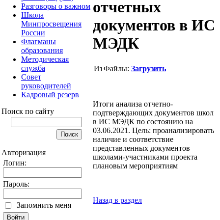
отчетных
Разговоры о важном
Школа
документов в ИС
Минпросвещения
России
МЭДК
Флагманы
образования
Методическая
служба
Файлы:
Загрузить
Совет
руководителей
Кадровый резерв
Итоги анализа отчетно-
Поиск по сайту
подтверждающих документов школ
в ИС МЭДК по состоянию на
03.06.2021. Цель: проанализировать
наличие и соответствие
представленных документов
Авторизация
школами-участниками проекта
Логин:
плановым мероприятиям
Пароль:
Назад в раздел
Запомнить меня