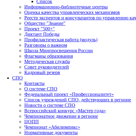
Список
Информационно-библиотечные центры
Оценка качества управленческих механизмов
Реестр экспертов и консультантов по управлению ка
Общество "Знание"
Проект "500+"
Диктант Победы
Профилактическая работа (модуль)
Разговоры о важном
Школа Минпросвещения России
Флагманы образования
Методическая служба
Совет руководителей
Кадровый резерв
СПО
Контакты
О системе СПО
Федеральный проект «Профессионалитет»
Список учреждений СПО, действующих в регионе
Новости о системе СПО
Всероссийский конкурс «Мастер года»
Чемпионатное движение в регионе
ЦОПП
Чемпионат «Абилимпикс»
Нормативные документы