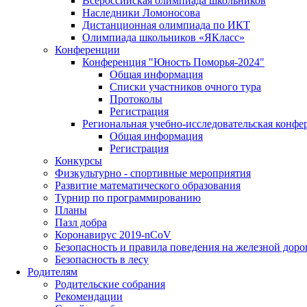
Всероссийская олимпиада школьников
Наследники Ломоносова
Дистанционная олимпиада по ИКТ
Олимпиада школьников «ЯКласс»
Конференции
Конференция "Юность Поморья-2024"
Общая информация
Списки участников очного тура
Протоколы
Регистрация
Региональная учебно-исследовательская конфе
Общая информация
Регистрация
Конкурсы
Физкультурно - спортивные мероприятия
Развитие математического образования
Турнир по программированию
Планы
Пазл добра
Коронавирус 2019-nCoV
Безопасность и правила поведения на железной доро
Безопасность в лесу
Родителям
Родительские собрания
Рекомендации