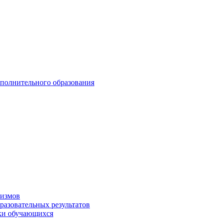
ополнительного образования
низмов
разовательных результатов
вки обучающихся