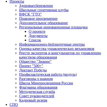
Проекты
Здоровьесбережение
Школьные спортивные клубы
ВФСК "ГТО"
Правовое просвещение
Дополнительное образование
Региональные инновационные площадки
О проекте
Документы
Список
Информационно-библиотечные центры
Оценка качества управленческих механизмов
Реестр экспертов и консультантов по управлению
качеством образования
Общество "Знание"
Проект "500+"
Диктант Победы
Профилактическая работа (модуль)
Разговоры о важном
Школа Минпросвещения России
Флагманы образования
Методическая служба
Совет руководителей
Кадровый резерв
СПО