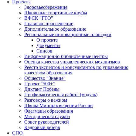
Проекты
Здоровьесбережение
Школьные спортивные клубы
ВФСК "ГТО"
Правовое просвещение
Дополнительное образование
Региональные инновационные площадки
О проекте
Документы
Список
Информационно-библиотечные центры
Оценка качества управленческих механизмов
Реестр экспертов и консультантов по управлению
качеством образования
Общество "Знание"
Проект "500+"
Диктант Победы
Профилактическая работа (модуль)
Разговоры о важном
Школа Минпросвещения России
Флагманы образования
Методическая служба
Совет руководителей
Кадровый резерв
СПО