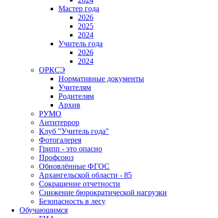
Мастер года
2026
2025
2024
Учитель года
2026
2024
ОРКСЭ
Нормативные документы
Учителям
Родителям
Архив
РУМО
Антитеррор
Клуб "Учитель года"
Фотогалерея
Грипп - это опасно
Профсоюз
Обновлённые ФГОС
Архангельской области - 85
Сокращение отчетности
Снижение бюрократической нагрузки
Безопасность в лесу
Обучающимся