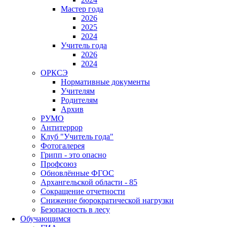
Мастер года
2026
2025
2024
Учитель года
2026
2024
ОРКСЭ
Нормативные документы
Учителям
Родителям
Архив
РУМО
Антитеррор
Клуб "Учитель года"
Фотогалерея
Грипп - это опасно
Профсоюз
Обновлённые ФГОС
Архангельской области - 85
Сокращение отчетности
Снижение бюрократической нагрузки
Безопасность в лесу
Обучающимся