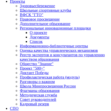
Проекты
Здоровьесбережение
Школьные спортивные клубы
ВФСК "ГТО"
Правовое просвещение
Дополнительное образование
Региональные инновационные площадки
О проекте
Документы
Список
Информационно-библиотечные центры
Оценка качества управленческих механизмов
Реестр экспертов и консультантов по управлению
качеством образования
Общество "Знание"
Проект "500+"
Диктант Победы
Профилактическая работа (модуль)
Разговоры о важном
Школа Минпросвещения России
Флагманы образования
Методическая служба
Совет руководителей
Кадровый резерв
СПО