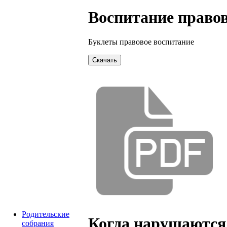
Воспитание право
Буклеты правовое воспитание
Скачать
Родительские
Когда нарушаются 
собрания