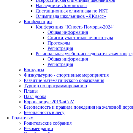
Всероссийская олимпиада школьников
Наследники Ломоносова
Дистанционная олимпиада по ИКТ
Олимпиада школьников «ЯКласс»
Конференции
Конференция "Юность Поморья-2024"
Общая информация
Списки участников очного тура
Протоколы
Регистрация
Региональная учебно-исследовательская конфе
Общая информация
Регистрация
Конкурсы
Физкультурно - спортивные мероприятия
Развитие математического образования
Турнир по программированию
Планы
Пазл добра
Коронавирус 2019-nCoV
Безопасность и правила поведения на железной доро
Безопасность в лесу
Родителям
Родительские собрания
Рекомендации