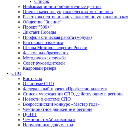
Список
Информационно-библиотечные центры
Оценка качества управленческих механизмов
Реестр экспертов и консультантов по управлению ка
Общество "Знание"
Проект "500+"
Диктант Победы
Профилактическая работа (модуль)
Разговоры о важном
Школа Минпросвещения России
Флагманы образования
Методическая служба
Совет руководителей
Кадровый резерв
СПО
Контакты
О системе СПО
Федеральный проект «Профессионалитет»
Список учреждений СПО, действующих в регионе
Новости о системе СПО
Всероссийский конкурс «Мастер года»
Чемпионатное движение в регионе
ЦОПП
Чемпионат «Абилимпикс»
Нормативные документы