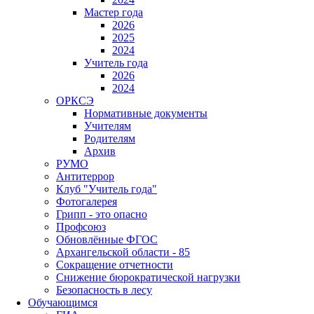
Мастер года
2026
2025
2024
Учитель года
2026
2024
ОРКСЭ
Нормативные документы
Учителям
Родителям
Архив
РУМО
Антитеррор
Клуб "Учитель года"
Фотогалерея
Грипп - это опасно
Профсоюз
Обновлённые ФГОС
Архангельской области - 85
Сокращение отчетности
Снижение бюрократической нагрузки
Безопасность в лесу
Обучающимся