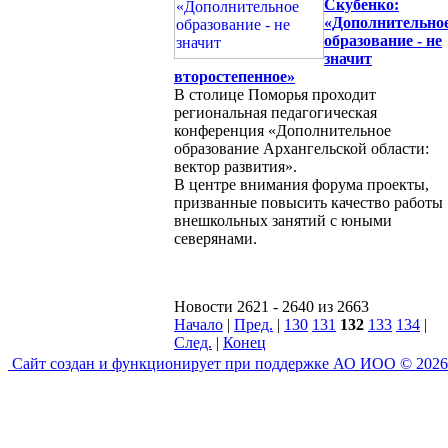
Скубенко:
«Дополнительно
образование - не
значит
второстепенное»
В столице Поморья проходит
региональная педагогическая
конференция «Дополнительное
образование Архангельской области:
вектор развития».
В центре внимания форума проекты,
призванные повысить качество работы
внешкольных занятий с юными
северянами.
Новости 2621 - 2640 из 2663
Начало
|
Пред.
|
130
131
132
133
134
|
След.
|
Конец
Сайт создан и функционирует при поддержке АО ИОО © 2026