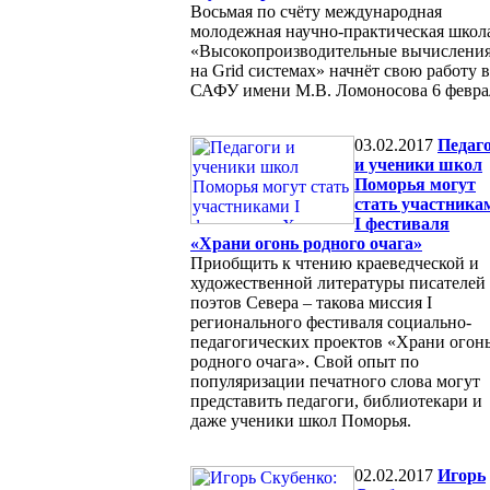
Восьмая по счёту международная
молодежная научно-практическая школ
«Высокопроизводительные вычислени
на Grid системах» начнёт свою работу в
САФУ имени М.В. Ломоносова 6 февра
03.02.2017
Педаг
и ученики школ
Поморья могут
стать участника
I фестиваля
«Храни огонь родного очага»
Приобщить к чтению краеведческой и
художественной литературы писателей
поэтов Севера – такова миссия I
регионального фестиваля социально-
педагогических проектов «Храни огон
родного очага». Свой опыт по
популяризации печатного слова могут
представить педагоги, библиотекари и
даже ученики школ Поморья.
02.02.2017
Игорь