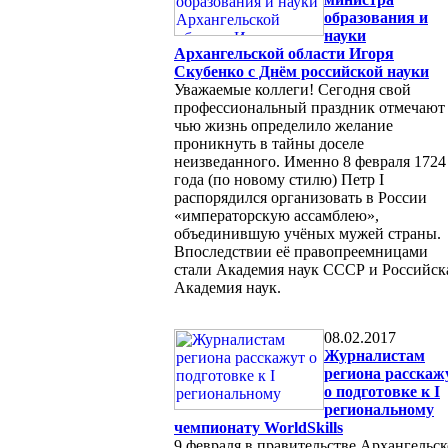
образования и
науки
Архангельской области Игоря
Скубенко с Днём российской науки
Уважаемые коллеги! Сегодня свой
профессиональный праздник отмечают 
чью жизнь определило желание
проникнуть в тайны доселе
неизведанного. Именно 8 февраля 1724
года (по новому стилю) Петр I
распорядился организовать в России
«императорскую ассамблею»,
объединившую учёных мужей страны.
Впоследствии её правопреемницами
стали Академия наук СССР и Российск
Академия наук.
08.02.2017
Журналистам
региона расскаж
о подготовке к I
региональному
чемпионату WorldSkills
9 февраля в правительстве Архангельс