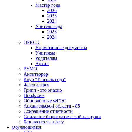
Мастер года
2026
2025
2024
Учитель года
2026
2024
ОРКСЭ
Нормативные документы
Учителям
Родителям
Архив
РУМО
Антитеррор
Клуб "Учитель года"
Фотогалерея
Грипп - это опасно
Профсоюз
Обновлённые ФГОС
Архангельской области - 85
Сокращение отчетности
Снижение бюрократической нагрузки
Безопасность в лесу
Обучающимся