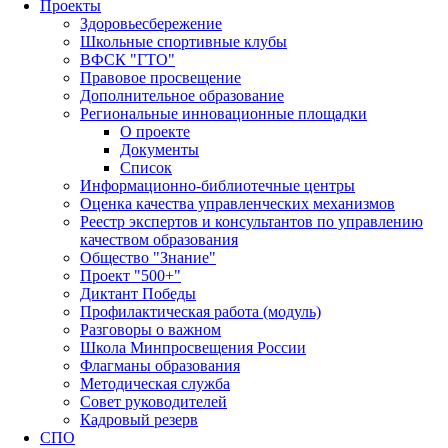
Проекты
Здоровьесбережение
Школьные спортивные клубы
ВФСК "ГТО"
Правовое просвещение
Дополнительное образование
Региональные инновационные площадки
О проекте
Документы
Список
Информационно-библиотечные центры
Оценка качества управленческих механизмов
Реестр экспертов и консультантов по управлению
качеством образования
Общество "Знание"
Проект "500+"
Диктант Победы
Профилактическая работа (модуль)
Разговоры о важном
Школа Минпросвещения России
Флагманы образования
Методическая служба
Совет руководителей
Кадровый резерв
СПО