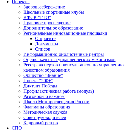
Проекты
Здоровьесбережение
Школьные спортивные клубы
ВФСК "ГТО"
Правовое просвещение
Дополнительное образование
Региональные инновационные площадки
О проекте
Документы
Список
Информационно-библиотечные центры
Оценка качества управленческих механизмов
Реестр экспертов и консультантов по управлению
качеством образования
Общество "Знание"
Проект "500+"
Диктант Победы
Профилактическая работа (модуль)
Разговоры о важном
Школа Минпросвещения России
Флагманы образования
Методическая служба
Совет руководителей
Кадровый резерв
СПО