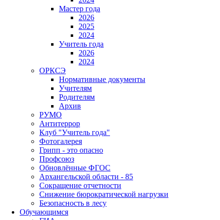
Мастер года
2026
2025
2024
Учитель года
2026
2024
ОРКСЭ
Нормативные документы
Учителям
Родителям
Архив
РУМО
Антитеррор
Клуб "Учитель года"
Фотогалерея
Грипп - это опасно
Профсоюз
Обновлённые ФГОС
Архангельской области - 85
Сокращение отчетности
Снижение бюрократической нагрузки
Безопасность в лесу
Обучающимся