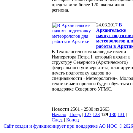
представили более 120 школьников
региона.
24.03.2017
В
Архангельске
начнут подготов
метеорологов дл
работы в Аркти
В Технологическом колледже имени
Императора Петра I, который входит в
структуру Северного (Арктического)
федерального университета, планирует
начать подготовку кадров по
специальности «Метеорология». Моло
техники-метеорологи будут обучаться 
поддержке Северного УГМС.
Новости 2561 - 2580 из 2663
Начало
|
Пред.
|
127
128
129
130
131
|
След.
|
Конец
Сайт создан и функционирует при поддержке АО ИОО © 2026