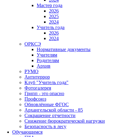
Мастер года
2026
2025
2024
Учитель года
2026
2024
ОРКСЭ
Нормативные документы
Учителям
Родителям
Архив
РУМО
Антитеррор
Клуб "Учитель года"
Фотогалерея
Грипп - это опасно
Профсоюз
Обновлённые ФГОС
Архангельской области - 85
Сокращение отчетности
Снижение бюрократической нагрузки
Безопасность в лесу
Обучающимся