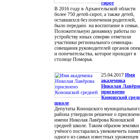
сирот
В 2016 году в Архангельской области
более 750 детей-сирот, а также детей,
оставшихся без попечения родителей,
было передано на воспитание в семьи.
Положительную динамику работы по
устройству юных северян отметили
участники регионального семинара-
совещания руководителей органов опе
и попечительства, которое проходит в
столице Поморья.
25.04.2017
Имя
академика
Николая Лавёро
присвоено
Коношской сред
школе
Депутаты Коношского муниципальног
района утвердили решение о присвоен
имени Николая Лавёрова Коношской
средней школе. Таким образом земляки
учёного постарались увековечить памя
одного из самых известных уроженцев