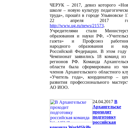
ЧЕРУК – 2017, девиз которого «Но
школе – новую культуру педагогическ
труда», прошёл в городе Ульяновске 1
22 апреля 2017 го
http://www.ug.ru/news/21573
.
Учредителями стали Министерс
образования и науки РФ, «Учительс
газета» и Профсоюз работник
народного образования и нау
Российской Федерации. В этом году
Чемпионат заявились 18 команд из
регионов РФ. Команда Архангельс
области была сформирована из чи
членов Архангельского областного кл
«Учитель года», координатор – це
развития профессионального мастерс
АО ИОО.
24.04.2017
В
Архангельске
проходит
подготовку
российская
команда WorldSkills