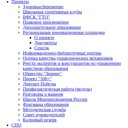
Проекты
Здоровьесбережение
Школьные спортивные клубы
ВФСК "ГТО"
Правовое просвещение
Дополнительное образование
Региональные инновационные площадки
О проекте
Документы
Список
Информационно-библиотечные центры
Оценка качества управленческих механизмов
Реестр экспертов и консультантов по управлению
качеством образования
Общество "Знание"
Проект "500+"
Диктант Победы
Профилактическая работа (модуль)
Разговоры о важном
Школа Минпросвещения России
Флагманы образования
Методическая служба
Совет руководителей
Кадровый резерв
СПО