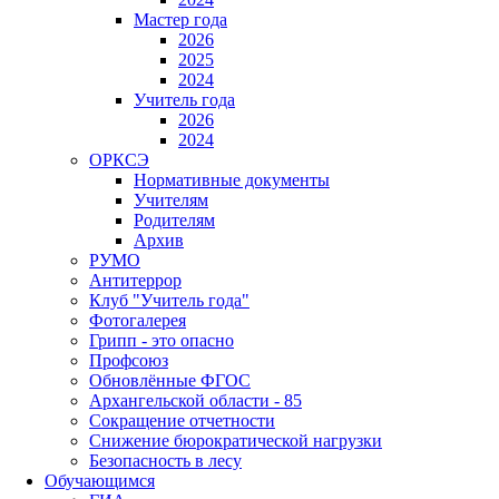
Мастер года
2026
2025
2024
Учитель года
2026
2024
ОРКСЭ
Нормативные документы
Учителям
Родителям
Архив
РУМО
Антитеррор
Клуб "Учитель года"
Фотогалерея
Грипп - это опасно
Профсоюз
Обновлённые ФГОС
Архангельской области - 85
Сокращение отчетности
Снижение бюрократической нагрузки
Безопасность в лесу
Обучающимся