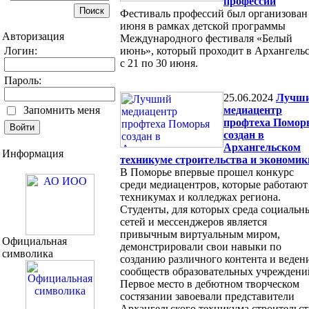
профессий
Фестиваль профессий был организован
июня в рамках детской программы
Авторизация
Международного фестиваля «Белый
Логин:
июнь», который проходит в Архангель
с 21 по 30 июня.
Пароль:
25.06.2024
Лучш
Запомнить меня
медиацентр
профтеха Помор
создан в
Архангельском
Информация
техникуме строительства и экономик
В Поморье впервые прошел конкурс
среди медиацентров, которые работают
техникумах и колледжах региона.
Студенты, для которых среда социальн
сетей и мессенджеров является
привычным виртуальным миром,
Официальная
демонстрировали свои навыки по
символика
созданию различного контента и веде
сообществ образовательных учреждени
Первое место в дебютном творческом
состязании завоевали представители
Архангельского техникума строительст