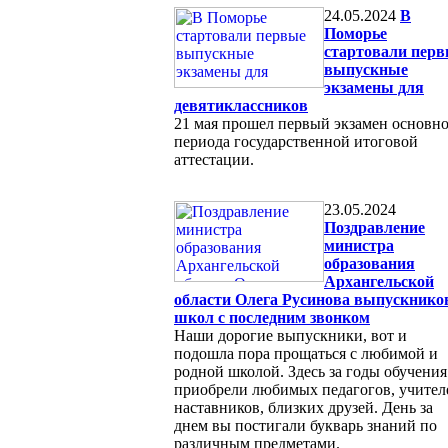
24.05.2024
В
Поморье
стартовали пер
выпускные
экзамены для
девятиклассников
21 мая прошел первый экзамен основн
периода государственной итоговой
аттестации.
23.05.2024
Поздравление
министра
образования
Архангельской
области Олега Русинова выпускнико
школ с последним звонком
Наши дорогие выпускники, вот и
подошла пора прощаться с любимой и
родной школой. Здесь за годы обучения
приобрели любимых педагогов, учител
наставников, близких друзей. День за
днем вы постигали букварь знаний по
различным предметами.