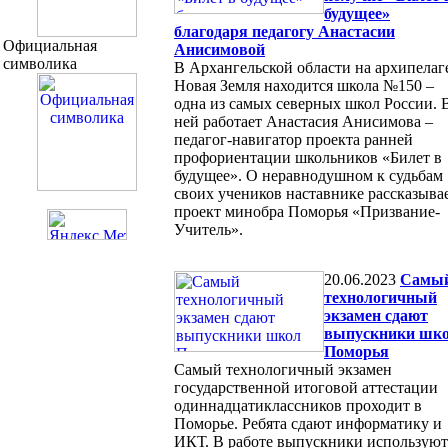
будущее»
благодаря педагогу Анастасии
Официальная
Анисимовой
символика
В Архангельской области на архипелаг
Новая Земля находится школа №150 –
одна из самых северных школ России. 
ней работает Анастасия Анисимова –
педагог-навигатор проекта ранней
профориентации школьников «Билет в
будущее». О неравнодушном к судьбам
своих учеников наставнике рассказыва
проект минобра Поморья «Призвание-
Учитель».
20.06.2023
Cамы
технологичный
экзамен сдают
выпускники шк
Поморья
Самый технологичный экзамен
государственной итоговой аттестации
одиннадцатиклассников проходит в
Поморье. Ребята сдают информатику и
ИКТ. В работе выпускники используют