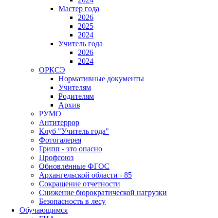
Мастер года
2026
2025
2024
Учитель года
2026
2024
ОРКСЭ
Нормативные документы
Учителям
Родителям
Архив
РУМО
Антитеррор
Клуб "Учитель года"
Фотогалерея
Грипп - это опасно
Профсоюз
Обновлённые ФГОС
Архангельской области - 85
Сокращение отчетности
Снижение бюрократической нагрузки
Безопасность в лесу
Обучающимся