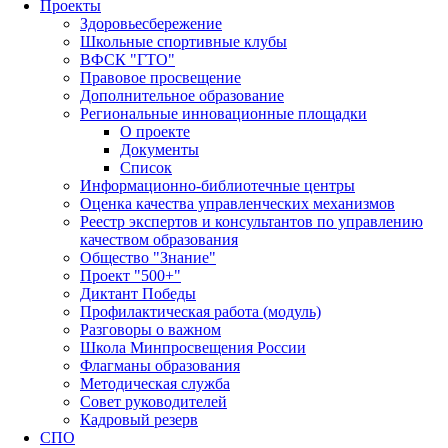
Проекты
Здоровьесбережение
Школьные спортивные клубы
ВФСК "ГТО"
Правовое просвещение
Дополнительное образование
Региональные инновационные площадки
О проекте
Документы
Список
Информационно-библиотечные центры
Оценка качества управленческих механизмов
Реестр экспертов и консультантов по управлению
качеством образования
Общество "Знание"
Проект "500+"
Диктант Победы
Профилактическая работа (модуль)
Разговоры о важном
Школа Минпросвещения России
Флагманы образования
Методическая служба
Совет руководителей
Кадровый резерв
СПО